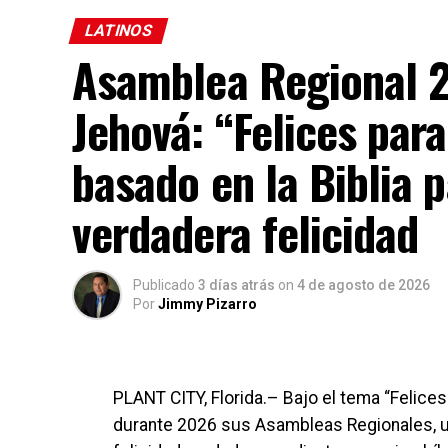
LATINOS
Asamblea Regional 2
Jehová: “Felices par
basado en la Biblia p
verdadera felicidad
Publicado
3 días atrás
on
4 de agosto de 2026
Por
Jimmy Pizarro
PLANT CITY, Florida.– Bajo el tema “Felice
durante 2026 sus Asambleas Regionales, un 