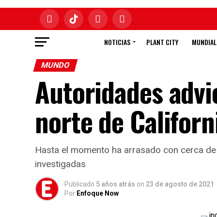
NOTICIAS
PLANT CITY
MUNDIAL
MUNDO
Autoridades advi
norte de Californ
Hasta el momento ha arrasado con cerca de 
investigadas
Publicado
5 años atrás
on
23 de agosto de 2021
Por
Enfoque Now