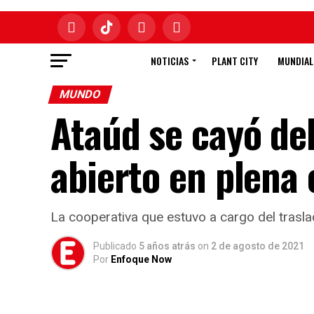
NOTICIAS
PLANT CITY
MUNDIAL
MUNDO
Ataúd se cayó de
abierto en plena
La cooperativa que estuvo a cargo del trasla
Publicado
5 años atrás
on
2 de agosto de 2021
Por
Enfoque Now