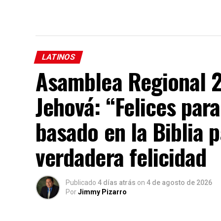
LATINOS
Asamblea Regional 2
Jehová: “Felices par
basado en la Biblia p
verdadera felicidad
Publicado
4 días atrás
on
4 de agosto de 2026
Por
Jimmy Pizarro