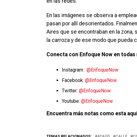
en las redes.
En las imágenes se observa a empleado
pasan por allí desorientados. Finalmen
Aires que se encontraban en la zona, s
la carroza y de ese modo que pueda c
Conecta con Enfoque Now en todas 
Instagram :
@EnfoqueNow
Facebook:
@EnfoqueNow
Twitter:
@EnfoqueNow
Youtube:
@EnfoqueNow
Encuentra más notas como esta aquí
TEMAS RELACIONADOS:
ATAÚD
CALLE
C