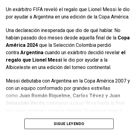
90+7, pero luego acudió al VAR y revirtió la decisión,
Un exárbitro FIFA reveló el regalo que Lionel Messi le dio
desatando la algarabía de los sudamericanos y la
por ayudar a Argentina en una edición de la Copa América.
frustración de los aztecas.
Una declaración inesperada que dio de qué hablar. No
El equipo de la mitad del mundo basa su fortaleza en
habían pasado dos meses desde aquella final de la
Copa
una combinación de experimentados jugadores, como
América 2024
que la Selección Colombia perdió
el goleador Enner Valencia y el lateral Piero
contra
Argentina
cuando un exárbitro decidió revelar
el
Hincapie,
con jóvenes como el prometedor juvenil Kendry
regalo que Lionel Messi
le dio por ayudar a la
Páez y Moisés Caicedo.
Albiceleste en una edición del torneo continental.
Sin embargo, no parece argumento suficiente como para
Messi debutaba con Argentina en la Copa América 2007 y
doblegar al sólido equipo argentino.
con un equipo conformado por grandes estrellas
como
Juan Román Riquelme, Carlos Tévez y Juan
Los campeones del mundo respondieron a las
Sebastián Verón
, caminaron a paso firme hasta la final
expectativas y avanzaron líderes del Grupo A con
con cinco victorias, ninguna derrota, 16 goles a favor y
puntaje perfecto en tres partidos
, el último de ellos la
solo tres goles en contra. Dos de estos se los
victoria el sábado ante Perú (2-0) sin la presencia de su
SIGUE LEYENDO
marcó Colombia.
estrella Lionel Messi, tocado en el aductor de su pierna
derecha.