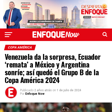
COPA AMÉRICA
Venezuela da la sorpresa, Ecuador
‘remata’ a México y Argentina
sonríe; así quedó el Grupo B de la
Copa América 2024
Publicado
2 años atrás
on
1 de julio de 2024
Por
Enfoque Now