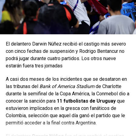
Fabián Vargas y Messi en la Copa América 2007. (Foto:
Imago)
“Messi de la nada levanta una pelota y la corta con la
El delantero Darwin Núñez recibió el castigo más severo
mano, pero en mitad de cancha. Ninguna posibilidad de
con cinco fechas de suspensión y Rodrigo Bentancur no
gol del equipo mexicano ni nada por el estilo. Entonces,
podrá jugar durante cuatro partidos. Los otros nueve
ocurre que le dije:
‘Esta jugada es amarilla, pero te va a
estarán fuera tres jornadas
costar la remera (camiseta)’.
Y no le mostré la amarilla,
quedaban dos minutos y medio, y jugando 3-0.
Mostrarle
A casi dos meses de los incidentes que se desataron en
la amarilla era cortarle la posibilidad de jugar la final de
las tribunas del
Bank of America Stadium
de Charlotte
la
Copa América
.
Entonces, al final esa tarjeta amarilla
durante la semifinal de la Copa América, la Conmebol dio a
La primera instancia concluirá el martes con los duelos del
me significó no arbitrar la final de la Copa América 2007
conocer la sanción para
11 futbolistas de Uruguay
que
Grupo D entre la clasificada Colombia y Brasil, que ha dado
en Venezuela”
, le dijo Carlos Chandía al programa
‘ESPN
estuvieron implicados en la gresca con fanáticos de
señales de vida en su último partido con goleada 4-1 ante
FShow’
, de Chile. El final de esta historia estaba por ser
Colombia, selección que aquel día ganó el partido que le
Paraguay.
revelado.
permitió acceder a la final contra Argentina.
TEMAS RELACIONADOS: