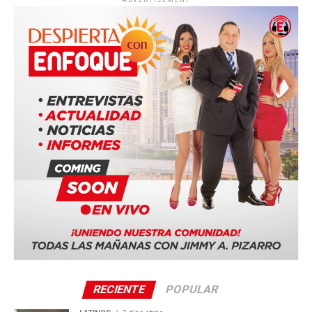
ADVERTISEMENT
EstadosUnidos #Irán #Israel #Petróleo #Geopolítica
#JimmyPizarro #EnfoqueNow
RECIENTE
POPULAR