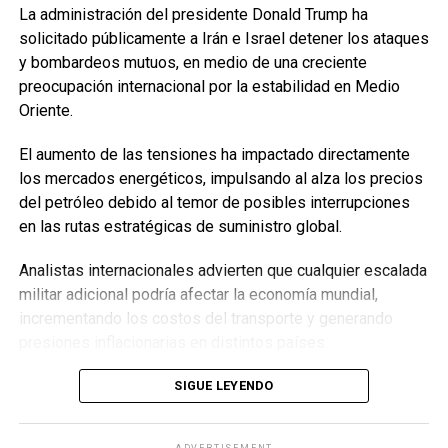
La administración del presidente Donald Trump ha
solicitado públicamente a Irán e Israel detener los ataques
y bombardeos mutuos, en medio de una creciente
preocupación internacional por la estabilidad en Medio
Oriente.
El aumento de las tensiones ha impactado directamente
los mercados energéticos, impulsando al alza los precios
del petróleo debido al temor de posibles interrupciones
en las rutas estratégicas de suministro global.
Analistas internacionales advierten que cualquier escalada
militar adicional podría afectar la economía mundial,
incrementando los costos del transporte y generando
presiones inflacionarias en distintos países.
La comunidad internacional continúa promoviendo canales
SIGUE LEYENDO
diplomáticos para evitar una mayor desestabilización
regional y proteger la seguridad energética global.