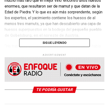
mucho más raro que el mejor vino: encontró unos huesos
enormes, que resultaron ser de mamut y que datan de la
Edad de Piedra. Y lo que es aún más sorprendente, según
los expertos, el yacimiento contiene los huesos de al
menos tres mamuts, ya que han descubierto una capa de
huesos superpuestos en la bodega del
pequeño pueblo
de Gobelsburg, en el noreste de Austria.
SIGUE LEYENDO
“He trabajado en muchas partes del mundo y nunca había
visto tantos mamuts en un mismo lugar”, declaró el jueves
ADVERTISEMENT
23 de mayo en una entrevista telefónica
Hannah Parow-
Souchon
, directora de la excavación e investigadora de la
Academia Austriaca de Ciencias. Explicó que su reacción
ante la magnitud del descubrimiento, del que su equipo
tuvo noticia por primera vez en marzo,
fue de
“conmoción y emoción”
. La Academia calificó el
TE PODRÍA GUSTAR
descubrimiento como “el hallazgo más importante de este
tipo en más de 100 años”.