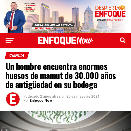
CIENCIA
Un hombre encuentra enormes
huesos de mamut de 30.000 años
de antigüedad en su bodega
Publicado
2 años atrás
on
25 de mayo de 2024
Por
Enfoque Now