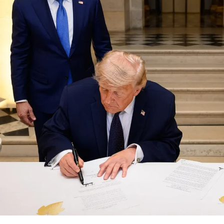
TEMAS RELACIONADOS:
VER SIGUIENTE
Hay una falla geológica que podría partir la Tierra a la
mitad: ¿Cuándo sucedería?
NO TE PIERDAS
Descubren un exoplaneta similar a la Tierra, con 40
grados de temperatura que podría albergar vida
Enfoque Now
Enfoque Now es una plataforma digital dedicada a conectar e
informar a la comunidad latina acerca de los acontecimientos
que suceden a nivel local e internacional.