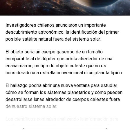
Investigadores chilenos anunciaron un importante
descubrimiento astronómico: la identificación del primer
posible satélite natural fuera del sistema solar.
El objeto sería un cuerpo gaseoso de un tamaño
Los investigadores encontraron huesos de tres mamuts
comparable al de Júpiter que orbita alrededor de una
en la bodega de Andreas Pernerstorfer. (EFE/Oeaw-
enana marrón, un tipo de objeto celeste que no es
oeai/Th. Einwögerer)
considerado una estrella convencional ni un planeta típico.
“Sabemos que los humanos cazaban mamuts, pero
todavía sabemos muy poco sobre cómo lo hacían”
,
El hallazgo podría abrir una nueva ventana para estudiar
dijo Parow-Souchon en un comunicado de la academia,
cómo se forman los sistemas planetarios y cómo pueden
añadiendo que no estaba claro si los tres mamuts
desarrollarse lunas alrededor de cuerpos celestes fuera
murieron donde fueron encontrados, o si los cazadores
de nuestro sistema solar.
los persiguieron y tendieron una trampa.
Los científicos continúan analizando la información para
Los investigadores están examinando los huesos, que
confirmar completamente la naturaleza del objeto. De
posteriormente entregarán al Museo de Historia Natural