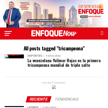
All posts tagged "tricampeona"
DEPORTES
4 años atrás
La venezolana Yulimar Rojas es la primera
tricampeona mundial de triple salto
ADVERTISEMENT
RECIENTE
TENDENCIAS
LATINOS
2 días atrás