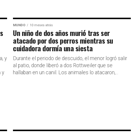
MUNDO
10 meses atrás
es
Un niño de dos años murió tras ser
atacado por dos perros mientras su
cuidadora dormía una siesta
, y
Durante el periodo de descuido, el menor logró salir
al patio, donde liberó a dos Rottweiler que se
 y
hallaban en un canil. Los animales lo atacaron,...