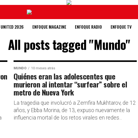
 UNITED 2026
ENFOQUE MAGAZINE
ENFOQUE RADIO
ENFOQUE TV
All posts tagged "Mundo"
MUNDO
10 meses atrás
ron
Quiénes eran las adolescentes que
murieron al intentar “surfear” sobre el
metro de Nueva York
La tragedia que involucró a Zemfira Mukhtarov, de 12
años, y Ebba Morina, de 13, expuso nuevamente la
a
influencia mortal de los retos virales en redes...