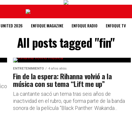
 UNITED 2026
ENFOQUE MAGAZINE
ENFOQUE RADIO
ENFOQUE TV
All posts tagged "fin"
ENTRETENIMIENTO
4 años atrás
Fin de la espera: Rihanna volvió a la
música con su tema “Lift me up”
fico
La cantante sacó un tema tras seis años de
inactividad en el rubro, que forma parte de la banda
sonora de la película “Black Panther: Wakanda...