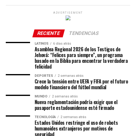
ADVERTISEMENT
RECIENTE
TENDENCIAS
LATINOS
6 días atrás
Asamblea Regional 2026 de los Testigos de
Jehová: “Felices para siempre”, un programa
basado en la Biblia para encontrar la verdadera
felicidad
DEPORTES
2 semanas atrás
Crece la tensión entre UEFA y FIFA por el futuro
modelo financiero del fútbol mundial
MUNDO
2 semanas atrás
Nueva reglamentación podría exigir que el
pasaporte estadounidense esté firmado
TECNOLOGÍA
2 semanas atrás
Estados Unidos restringe el uso de robots
humanoides extranjeros por motivos de
seguridad