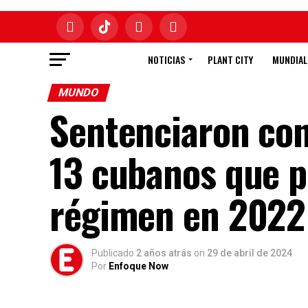
NOTICIAS
PLANT CITY
MUNDIAL
MUNDO
Sentenciaron con
13 cubanos que p
régimen en 2022
Publicado
2 años atrás
on
29 de abril de 2024
Por
Enfoque Now