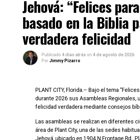
Jehová: “Felices par
basado en la Biblia p
verdadera felicidad
Publicado
4 días atrás
on
4 de agosto de 2026
Por
Jimmy Pizarro
PLANT CITY, Florida.– Bajo el tema “Felice
durante 2026 sus Asambleas Regionales, un 
felicidad verdadera mediante consejos bíblic
Las asambleas se realizan en diferentes ciu
área de Plant City, una de las sedes habit
Jehová, ubicado en 1904 N Frontage Rd., Pla