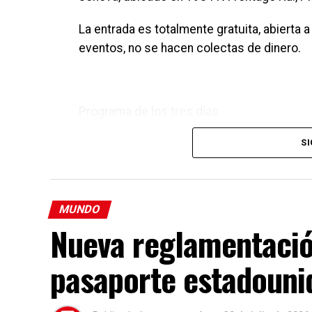
La entrada es totalmente gratuita, abierta 
eventos, no se hacen colectas de dinero.
Programa de los tres días
Cada jornada desarrolla un tema bíblico es
SI
Viernes – Mateo 5:3
El programa se centra en reconocer las ne
MUNDO
una vida verdaderamente feliz.
Nueva reglamentación
Sábado – Hechos 20:35
pasaporte estadouni
Las presentaciones destacan la felicidad q
principios bíblicos relacionados con la gen