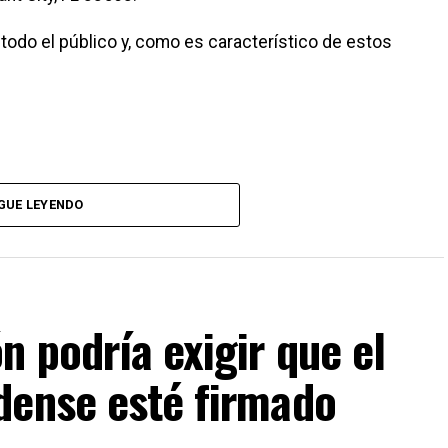
a todo el público y, como es característico de estos
pecífico:
GUE LEYENDO
cesidades espirituales y cómo estas contribuyen a
 podría exigir que el
dense esté firmado
ue produce dar a los demás y poner en práctica los
erosidad.