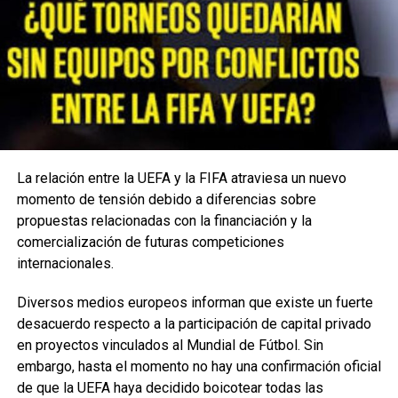
Conecta con Enfoque Now en todas nuestras Redes
Sociales:
Instagram :
@EnfoqueNow
Facebook:
@EnfoqueNow
Twitter:
@EnfoqueNow
La relación entre la UEFA y la FIFA atraviesa un nuevo
Youtube:
@EnfoqueNow
momento de tensión debido a diferencias sobre
propuestas relacionadas con la financiación y la
Encuentra más notas como esta aquí:
DEPORTES
comercialización de futuras competiciones
internacionales.
TEMAS RELACIONADOS:
CRITICAS
ENFOQUENOW
Diversos medios europeos informan que existe un fuerte
FANTASMA
FUTBOL
GOLEADOR
PRENSA
desacuerdo respecto a la participación de capital privado
VER SIGUIENTE
en proyectos vinculados al Mundial de Fútbol. Sin
Real Madrid y Chelsea abren con un duelo inédito las
embargo, hasta el momento no hay una confirmación oficial
semifinales de la Champions League
de que la UEFA haya decidido boicotear todas las