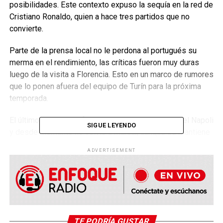
posibilidades. Este contexto expuso la sequía en la red de
Cristiano Ronaldo, quien a hace tres partidos que no
convierte.
Parte de la prensa local no le perdona al portugués su
merma en el rendimiento, las críticas fueron muy duras
luego de la visita a Florencia. Esto en un marco de rumores
que lo ponen afuera del equipo de Turín para la próxima
temporada.
El último gol de CR7 fue el pasado 7 de abril ante el Napoli
SIGUE LEYENDO
y desde momento no volvió a marcar, aunque se mantiene
en la cima de la tabla de artilleros con 25 gritos. Es su
ADVERTISEMENT
abstinencia más larga y sólo se compara cuando tuvo una
lesión en su primera temporada en el Calcio (2018/19) y
estuvo seis cotejos sin festejos.
“El equipo está desconectado, sin juego, sin alma, con
Cristiano pareciendo un fantasma sobre el campo,
TE PODRÍA GUSTAR