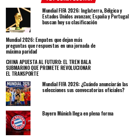
deambulando, casi desinteresado por el partido”, aseguró
el Corriere della Sera luego de la igualdad ante la Fiore.
Mundial FIFA 2026: Inglaterra, Bélgica y
Estados Unidos avanzan; España y Portugal
”¿Cristiano, estás ahí?”, se pregunta también la Gazzetta
buscan hoy su clasificación
dello Sport en un artículo que analizó el partido del
lusitano en el estadio Artemio Franchi.
Mundial 2026: Empates que dejan más
preguntas que respuestas en una jornada de
máxima paridad
CHINA APUESTA AL FUTURO: EL TREN BALA
SUBMARINO QUE PROMETE REVOLUCIONAR
EL TRANSPORTE
Mundial FIFA 2026: ¿Cuándo anunciarán las
selecciones sus convocatorias oficiales?
Bayern Múnich llega en plena forma
Otros medios especializados manifestaron su
preocupación por el bajón que mostró el portugués y las
consecuencias que pueda tener sobre su futuro. “Si no se
clasifica para la Champions, la Juventus no podrá asumir