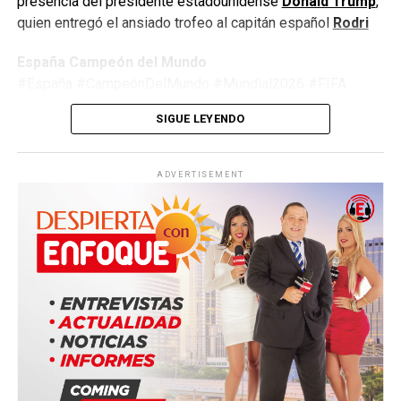
presencia del presidente estadounidense
Donald Trump
,
quien entregó el ansiado trofeo al capitán español
Rodri
España Campeón del Mundo
#España #CampeónDelMundo #Mundial2026 #FIFA
#Argentina #Fútbol #LaRoja #WorldCup2026
SIGUE LEYENDO
#JimmyPizarro #EnfoqueNow
ADVERTISEMENT