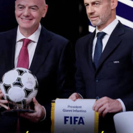
portugueses por el gol de visitante).
Luego de aquel partido, el entrenador de la Juve, Andrea
Pirlo, analizó: “Cuando juega Cristiano Ronaldo,
normalmente, empiezas 1-0, pero puede pasar que un
jugador formidable como él no pueda marcar un gol. Anotó
un doblete Federico (Chiesa) que tuvo un gran rendimiento.
Hasta los futbolistas de clase mundial, algunas veces, no
pueden dejar su sello en un partido. Pero hizo su
contribución e intentó hacer lo que tiene que hacer. Es un
pecado que no haya podido ayudarnos…”.
En tanto que la Juventus está cuarta en la tabla de la Serie
A con 66 unidades, mismo puntaje que el Napoli y el Milan,
pero con menos diferencia de gol que del club donde
Diego Armando Maradona hizo historia, pero mejor
ubicado en el mismo ítem que el elenco rossonero.
Clasifican a la Champions League los cuatro primeros y
quedan cinco fechas en disputa.