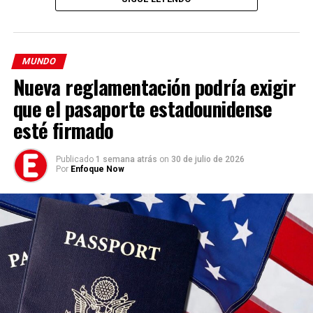
«El tribunal ha enviado un mensaje a quienes quieren hacer
un mal uso del
sistema judicial
para intentar silenciar a
los periodistas”, afirmó Rhoades Ha a CNBC.
MUNDO
Nueva reglamentación podría exigir
TEMAS RELACIONADOS:
que el pasaporte estadounidense
VER SIGUIENTE
Más de 130 muertos tras bombardeos en la Franja de
esté firmado
Gaza
NO TE PIERDAS
Publicado
1 semana atrás
on
30 de julio de 2026
Nicolás Maduro se solidariza con Colombia por
Por
Enfoque Now
emergencia en el Chocó colombiano
Programa de los tres días
Enfoque Now
Cada jornada desarrolla un tema bíblico específico:
Enfoque Now es una plataforma digital dedicada a conectar e
Viernes – Mateo 5:3
informar a la comunidad latina acerca de los acontecimientos
El programa se centra en reconocer las necesidades
que suceden a nivel local e internacional.