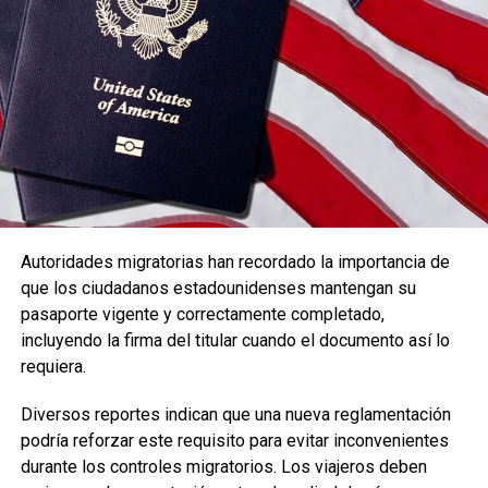
espirituales y cómo estas contribuyen a una vida
verdaderamente feliz.
Sábado – Hechos 20:35
Las presentaciones destacan la felicidad que produce dar
a los demás y poner en práctica los principios bíblicos
relacionados con la generosidad.
Domingo – Mateo 13:16
La jornada final enfatiza el valor de ver y oír las
Autoridades migratorias han recordado la importancia de
enseñanzas divinas y los beneficios que estas aportan a
que los ciudadanos estadounidenses mantengan su
la vida de quienes las aplican.
pasaporte vigente y correctamente completado,
incluyendo la firma del titular cuando el documento así lo
Durante los tres días, los asistentes podrán disfrutar de
requiera.
discursos basados en la Biblia, entrevistas, videos cortos
y consejos prácticos sobre las enseñanzas de Jesús para
Diversos reportes indican que una nueva reglamentación
la vida diaria.
podría reforzar este requisito para evitar inconvenientes
durante los controles migratorios. Los viajeros deben
Las fechas, horarios y sedes de cada asamblea regional