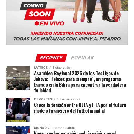
Center)
Quito, Ecuador
Sevilla, España
La serie mundial también incluye sedes en Costa Rica,
Portugal, Sudáfrica y Tailandia.
RECIENTE
POPULAR
LATINOS
5 días atrás
Asamblea Regional 2026 de los Testigos de
Jehová: “Felices para siempre”, un programa
basado en la Biblia para encontrar la verdadera
felicidad
DEPORTES
1 semana atrás
Crece la tensión entre UEFA y FIFA por el futuro
modelo financiero del fútbol mundial
MUNDO
1 semana atrás
Nueva reglamentación podría exigir que el