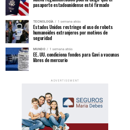
pasaporte estadounidense esté firmado
Un evento de alcance mundial
TECNOLOGÍA
1 semana atrás
Las Asambleas Regionales “Felices para siempre” se
Estados Unidos restringe el uso de robots
celebran en más de 230 países, mediante la organización
humanoides extranjeros por motivos de
de más de 6,000 asambleas presentadas en más de 500
seguridad
idiomas.
MUNDO
1 semana atrás
EE. UU. condiciona fondos para Gavi a vacunas
Por su parte, las Asambleas Internacionales ofrecerán el
libres de mercurio
programa en 36 idiomas, incluidos 11 lenguas de señas,
permitiendo que personas de diversas culturas e idiomas
participen de un mismo contenido bíblico.
ADVERTISEMENT
Además del programa espiritual, los delegados
internacionales participarán en actividades de predicación
local y en oportunidades de intercambio de ánimo con
hermanos de distintas partes del mundo.
Al igual que las asambleas regionales, la entrada a todas