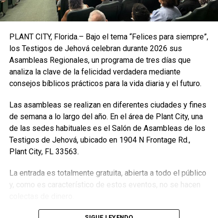
La portavoz de The New York Times, Danielle Rhoades Ha,
indicó a CNBC que la orden del juez Reed demuestra que
PLANT CITY, Florida.– Bajo el tema “Felices para siempre”,
el estatuto anti-SLAPP «puede ser una fuerza poderosa
los Testigos de Jehová celebran durante 2026 sus
para proteger la libertad de prensa”.
Asambleas Regionales, un programa de tres días que
SLAPP, acrónimo para Demanda Estratégica Contra la
analiza la clave de la felicidad verdadera mediante
Participación Pública, son demandas contra el derecho a la
consejos bíblicos prácticos para la vida diaria y el futuro.
libertad de expresión y de prensa, protegidos por
Las asambleas se realizan en diferentes ciudades y fines
la
Constitución
.
de semana a lo largo del año. En el área de Plant City, una
En noviembre del 2020 el entonces gobernador Andrew
de las sedes habituales es el Salón de Asambleas de los
Cuomo promulgó una actualización de la ley anti-SLAPP
Testigos de Jehová, ubicado en 1904 N Frontage Rd.,
de Nueva York que amplió drásticamente las protecciones
Plant City, FL 33563.
otorgadas a los acusados ​​en demandas sobre el ejercicio
La entrada es totalmente gratuita, abierta a todo el público
de los derechos de libertad de expresión. El objetivo de
y, como es característico de estos eventos, no se hacen
una ley anti-SLAPP es disuadir las demandas por
colectas de dinero.
difamación.
SIGUE LEYENDO