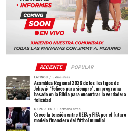
Ciudad de Panamá, Panamá (Panama Convention
Center)
Quito, Ecuador
Sevilla, España
La serie mundial también incluye sedes en Costa Rica,
Portugal, Sudáfrica y Tailandia.
RECIENTE
POPULAR
LATINOS
5 días atrás
Asamblea Regional 2026 de los Testigos de
Jehová: “Felices para siempre”, un programa
basado en la Biblia para encontrar la verdadera
felicidad
DEPORTES
1 semana atrás
Crece la tensión entre UEFA y FIFA por el futuro
modelo financiero del fútbol mundial