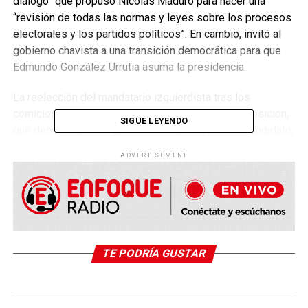
diálogo” que propuso Nicolás Maduro para hacer una
“revisión de todas las normas y leyes sobre los procesos
electorales y los partidos políticos”. En cambio, invitó al
gobierno chavista a una transición democrática para que
Edmundo González Urrutia asuma la presidencia.
La reelección del mandatario izquierdista tras los
comicios del 28 de julio es desconocida por la oposición,
SIGUE LEYENDO
que denuncia fraude y reivindica el triunfo de su candidato,
el exdiplomático Edmundo González Urrutia, con el 67 %
ADVERTISEMENT
de los votos.
Estados Unidos y buena parte de la comunidad
internacional también denuncian fraude electoral y piden la
publicación de las actas de votación, que serían la prueba
reina del verdadero resultado, a lo que Caracas se niega.
TE PODRÍA GUSTAR
Maduro, en tanto, fue proclamado ganador con el 52 % de
los votos por el Consejo Nacional Electoral (CNE), de línea
oficialista, que hasta ahora no ha divulgado los resultados