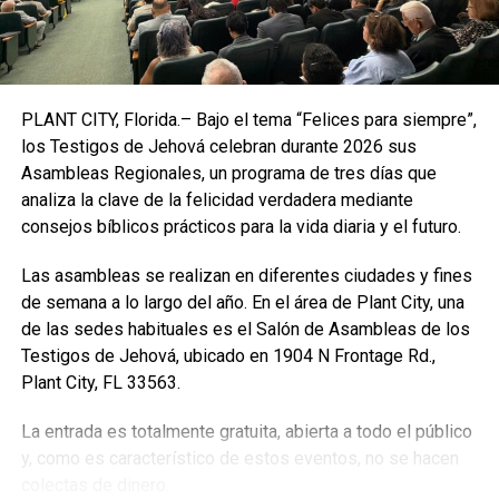
Así, recordaron que fue precisamente el régimen de
Maduro, “quién violó lo establecido en el Acuerdo de
Barbados de 2023, el cual contemplaba expresamente el
respeto a los resultados de las elecciones
PLANT CITY, Florida.– Bajo el tema “Felices para siempre”,
presidenciales”.
los Testigos de Jehová celebran durante 2026 sus
Asambleas Regionales, un programa de tres días que
Para finalizar, los líderes políticos expresaron que
analiza la clave de la felicidad verdadera mediante
intenciones del régimen expresadas por su vocero, Jorge
consejos bíblicos prácticos para la vida diaria y el futuro.
Rodríguez, son contradictorias con la ola represiva
desatada desde el 28 de julio.
Las asambleas se realizan en diferentes ciudades y fines
de semana a lo largo del año. En el área de Plant City, una
La cuestionada reelección de Maduro desató protestas en
de las sedes habituales es el Salón de Asambleas de los
el país caribeño que se saldaron con 27 muertos, unos
Testigos de Jehová, ubicado en 1904 N Frontage Rd.,
200 heridos y más de 2.400 detenidos.
Plant City, FL 33563.
Incluso, el candidato opositor, Edmundo González Urrutia,
La entrada es totalmente gratuita, abierta a todo el público
optó por pedir asilo en España tras pasar un mes en la
y, como es característico de estos eventos, no se hacen
clandestinidad y ser objeto de una orden de captura en
colectas de dinero.
Venezuela.