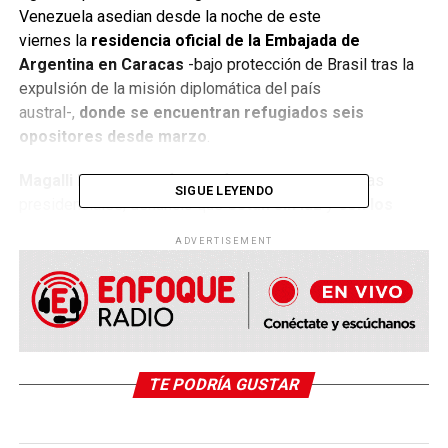
Venezuela asedian desde la noche de este
viernes la
residencia oficial de la Embajada de
Argentina en Caracas
-bajo protección de Brasil tras la
expulsión de la misión diplomática del país
austral-,
donde se encuentran refugiados seis
opositores desde marzo
.
Magalli Meda
, quien fue la jefa de campaña para las
SIGUE LEYENDO
presidenciales, denunció que
están sin luz
y
con los
accesos a la sede tomados por el régimen
. “6:30 am.
ADVERTISEMENT
En la Embajada de Argentina en Venezuela custodiada por
Brasil,
estamos con la electricidad cortada y con los
accesos a la sede tomados
”, manifestó a través de su
cuenta en la red social X, al tiempo que compartió dos
fotografías tomadas por ella desde el interior de la sede
diplomática.
TE PODRÍA GUSTAR