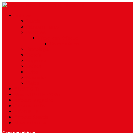
Noticias
Mundo
Entretenimiento
Deportes
Fútbol con Enfoque
Copa América
Tecnología
Ciencia
Negocios
Latinos
Autos
Mascotas
Viajes
PLANT CITY
Mundial UNITED 2026
Enfoque Magazine
Enfoque Radio
Enfoque TV
Enfoque Awards
Nuestro Equipo