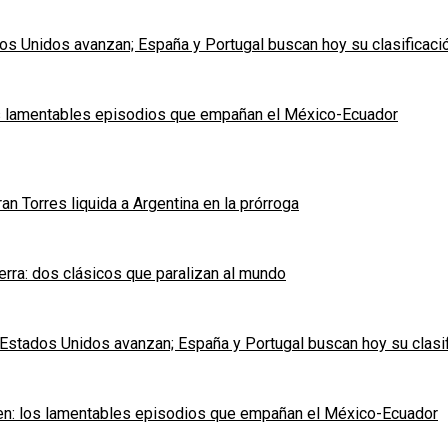
dos Unidos avanzan; España y Portugal buscan hoy su clasificaci
 los lamentables episodios que empañan el México-Ecuador
 Torres liquida a Argentina en la prórroga
terra: dos clásicos que paralizan al mundo
y Estados Unidos avanzan; España y Portugal buscan hoy su clasi
orden: los lamentables episodios que empañan el México-Ecuador