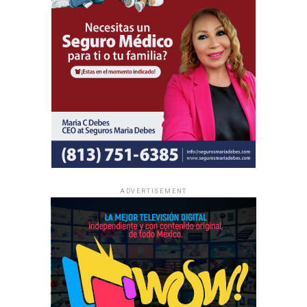
COMUNICADO
ENFOQUENOW
ENTRETENIMIENTO
FAMILIA REAL
GRAN BRETAÑA
INVESTIGACION
MEGHAN MARKLE
MUNDO
REINA ISABEL
VER SIGUIENTE
Las tres NUEVAS “tiburonas” de SHARK TANK México
NO TE PIERDAS
Joe Biden extendió el decreto que califica al régimen de
Maduro como una “AMENAZA EXTRAORDINARIA” de
Estados Unidos
Enfoque Now
ADVERTISEMENT
Enfoque Now es una plataforma digital dedicada a conectar e
informar a la comunidad latina acerca de los acontecimientos
que suceden a nivel local e internacional.