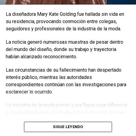
el futuro, para proteger al personal del palacio.
La diseñadora Mary Kate Golding fue hallada sin vida en
su residencia, provocando conmoción entre colegas,
seguidores y profesionales de la industria de la moda.
La noticia generó numerosas muestras de pesar dentro
del mundo del diseño, donde su trabajo y trayectoria
habían alcanzado reconocimiento.
Las circunstancias de su fallecimiento han despertado
interés público, mientras las autoridades
correspondientes continúan con las investigaciones para
Meghan Markle
esclarecer lo ocurrido.
The Times cita el mail, en el que Knauf dice estar “muy
La industria de la moda pierde a una figura cuya influencia
preocupado de que la duquesa haya podido intimidar a
y creatividad dejaron una huella importante entre quienes
dos asistentes policiales al punto que dejaran la casa el
conocieron su trabajo.
año pasado” y que “el tratamiento a X (para no mencionar
SIGUE LEYENDO
Tags:
al empleado) fue totalmente inaceptable”.