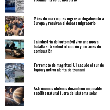
“El personal que trabajaba con los duques en aquel
momento, incluso aquellos que dejaron su puesto, será
invitados a participar para descubrir si podemos aprender
alguna lección sobre lo ocurrido”, expresa un párrafo de la
Miles de marroquíes ingresan ilegalmente a
Europa y reavivan el debate migratorio
misiva.
La industria del automóvil vive una nueva
batalla entre electrificación y motores de
combustión
Terremoto de magnitud 7.1 sacude el sur de
Japón y activa alerta de tsunami
Astrónomos chilenos descubren un posible
satélite natural fuera del sistema solar