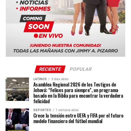
manifestó que la información publicada este martes
#Innovación #AirInvictus #Europa #EnfoqueNow
responde a “una campaña calculada” de difamación basada
en “información engañosa y dañina”, y señala que “no es
coincidencia” que aparezca justo cuando la pareja se
dispone a hablar “honesta y abiertamente sobre su
experiencia en los últimos años”.
Conecta con Enfoque Now en todas nuestras Redes
Sociales:
RECIENTE
POPULAR
Instagram :
@EnfoqueNow
LATINOS
3 días atrás
Facebook:
@EnfoqueNow
Asamblea Regional 2026 de los Testigos de
Jehová: “Felices para siempre”, un programa
Twitter:
@EnfoqueNow
basado en la Biblia para encontrar la verdadera
felicidad
Youtube:
@EnfoqueNow
DEPORTES
1 semana atrás
Encuentra más notas como esta aquí:
Crece la tensión entre UEFA y FIFA por el futuro
ENTRETENIMIENTO
modelo financiero del fútbol mundial