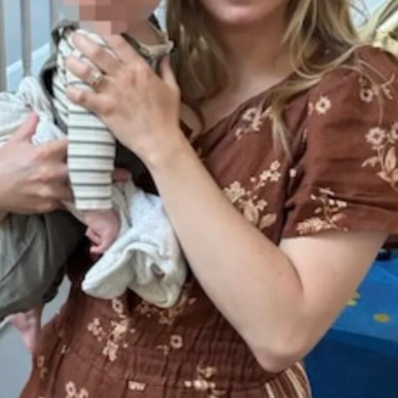
The Times informó que la denuncia fue realizada en
octubre de 2018 por Jason Knauf, quien por entonces se
desempeñaba como secretario de comunicaciones de
Harry y Meghan. Se cree que afirmó que la duquesa
“expulsó a dos asistentes personales de la casa y estaba
socavando la confianza de un tercer miembro del
personal”.
El periódico afirma que Knauf envió un correo electrónico a
Simon Case, entonces secretario privado de William,
duque de Cambridge, y actual secretario del gabinete del
primer ministro del Reino Unido, Boris Johnson, después
de tener conversaciones con Samantha Carruthers, jefa de
recursos humanos. Luego, Case se lo remitió a Carruthers,
quien trabajaba en Clarence House.
En el correo electrónico, Knauf también dejó en claro que
le preocupaba que no se hubiera hecho nada, ni se haría en