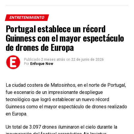
MaryKateGolding #Moda #Diseño #Farándula #Entretenimiento
“La duquesa parece decidida a tener siempre a alguien en
#Noticias #MundoDeLaModa #Luto #EnfoqueNow
la mira. Ella está intimidando a Y y buscando socavar su
ENTRETENIMIENTO
confianza. Hemos recibido informe tras informe de
Portugal establece un récord
personas que han sido testigos de un comportamiento
Guinness con el mayor espectáculo
inaceptable hacia Y (otro empleado)”, continúa el correo
de drones de Europa
electrónico.
Según el diario, Harry imploró a Knauf que abandonara el
Publicado
2 meses atrás
on
22 de junio de 2026
Por
Enfoque Now
caso, mientras que el Palacio no hizo nada concreto en
relación a esas quejas para proteger a la realeza.
La ciudad costera de Matosinhos, en el norte de Portugal,
fue escenario de un impresionante despliegue
tecnológico que logró establecer un nuevo récord
Guinness como el mayor espectáculo de drones realizado
en Europa.
Un total de 3.097 drones iluminaron el cielo durante la