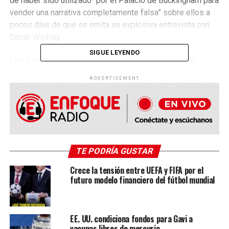
de haber sido utilizado “por el Palacio de Buckingham para
vender una narrativa completamente falsa” sobre ellos a
pocos días de que se emita su explosiva entrevista con
Oprah Winfrey.
SIGUE LEYENDO
Lejos de terminar con el escándalo, las palabras han
provocado que el Palacio de Buckingham haya emitido
ADVERTISEMENT
también un comunicado, prometiendo investigar a fondo lo
ocurrido para descubrir si es cierto que Meghan acosaba a
sus trabajadores. “Estamos muy preocupados por las
acusaciones publicadas en The Times que han hecho
antiguos miembros del equipo de empleados del duque y
de la duquesa de Sussex”, expresó el Palacio de
TE PODRÍA GUSTAR
Buckingham en un comunicado.
Crece la tensión entre UEFA y FIFA por el
futuro modelo financiero del fútbol mundial
“Según lo acordado con nuestro equipo de Recursos
Humanos, vamos a investigar las circunstancias descritas
en el artículo”, añadió la Casa Real británica tras conocer la
denuncia realizada por tres ex empleados de la duquesa.
EE. UU. condiciona fondos para Gavi a
vacunas libres de mercurio