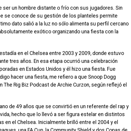
ser un hombre distante o frío con sus jugadores. Sin
e se conoce de su gestión de los planteles permite
ltimo dato salió a la luz no sólo alimenta su perfil cercano
absolutamente exótico organizando una fiesta con la
estadía en el Chelsea entre 2003 y 2009, donde estuvo
nte tres años. En esa etapa ocurrió una celebración
oradas en Estados Unidos y él hizo una fiesta. Fue
igo hacer una fiesta, me refiero a que Snoop Dogg
ó en The Rig Biz Podcast de Archie Curzon, según reflejó el
no de 49 años que se convirtió en un referente del rap y
ida, hecho que lo llevó a ser figura estelar en distintos
en el Chelsea. Inicialmente brilló entre el 2004 y el
eagues, una FA Cup, la Community Shield y dos Copas de