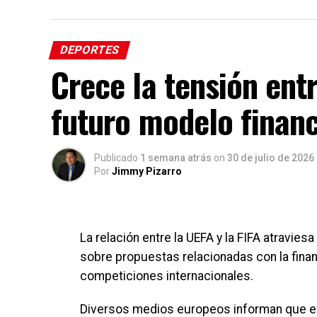
DEPORTES
Crece la tensión entr
futuro modelo financ
Publicado
1 semana atrás
on
30 de julio de 2026
Por
Jimmy Pizarro
La relación entre la UEFA y la FIFA atravi
sobre propuestas relacionadas con la finan
competiciones internacionales.
Diversos medios europeos informan que ex