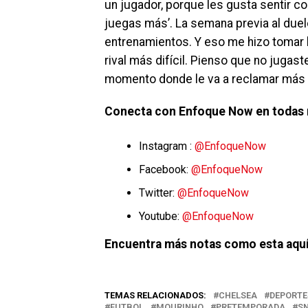
un jugador, porque les gusta sentir co
juegas más’. La semana previa al duel
entrenamientos. Y eso me hizo tomar la
rival más difícil. Pienso que no jugast
momento donde le va a reclamar más 
Conecta con Enfoque Now en todas 
Instagram :
@EnfoqueNow
Facebook:
@EnfoqueNow
Twitter:
@EnfoqueNow
Youtube:
@EnfoqueNow
Encuentra más notas como esta aquí
TEMAS RELACIONADOS:
CHELSEA
DEPORTE
FUTBOL
MOURINHO
PRETEMPORADA
S