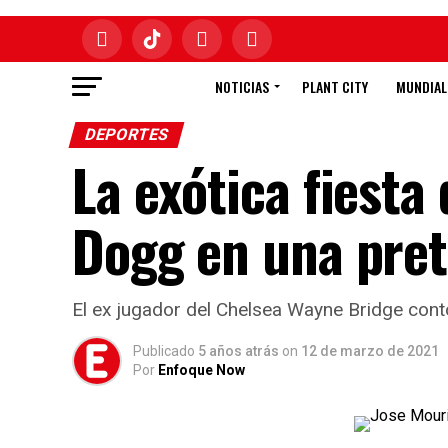
NOTICIAS
PLANT CITY
MUNDIAL
DEPORTES
La exótica fiest
Dogg en una pre
El ex jugador del Chelsea Wayne Bridge con
Publicado
5 años atrás
on
12 de marzo de 2021
Por
Enfoque Now