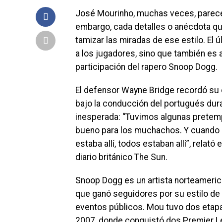
José Mourinho, muchas veces, parece 
embargo, cada detalles o anécdota qu
tamizar las miradas de ese estilo. El ú
a los jugadores, sino que también es 
participación del rapero Snoop Dogg.
El defensor Wayne Bridge recordó su 
bajo la conducción del portugués dura
inesperada: “Tuvimos algunas pretemp
bueno para los muchachos. Y cuando d
estaba allí, todos estaban allí”, relat
diario británico The Sun.
Snoop Dogg es un artista norteamerica
que ganó seguidores por su estilo de v
eventos públicos. Mou tuvo dos etapas 
2007, donde conquistó dos Premier L