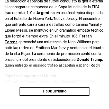
La selección española de fútbol conquistó la gloria eterna
Enfoque Now es una plataforma digital dedicada a conectar e
al consagrarse campeona de la Copa Mundial de la FIFA
informar a la comunidad latina acerca de los acontecimientos
tras derrotar
1-0 a Argentina
en una final épica disputada
que suceden a nivel local e internacional.
en el Estadio de Nueva York/Nueva Jersey. El encuentro,
que enfrentó cara a cara a estrellas como Lamine Yamal y
Lionel Messi, se mantuvo en un dramático empate técnico
que forzó el tiempo extra. En el minuto 106,
Ferran
Torres
aprovechó una asistencia de Nico Williams para
batir las redes de Emiliano Martínez y sentenciar el triunfo
de la «La Roja». La ceremonia de premiación contó con la
presencia del presidente estadounidense
Donald Trump
,
quien entregó el ansiado trofeo al capitán español
Rodri
España Campeón del Mundo
#España #CampeónDelMundo #Mundial2026 #FIFA
#Argentina #Fútbol #LaRoja #WorldCup2026
SIGUE LEYENDO
#JimmyPizarro #EnfoqueNow