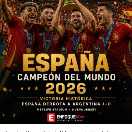
Bundesliga’. Uli, que lleva con Klopp desde 2005, es
escritora y trabajadora social. Ha escrito varios libros
infantiles como
‘Tom y el fútbol mágico’ o ‘Elli y Pit’,
además de destacar como profesora en centros
educativos en Kenia y en un hospital en Nairobi.
TEMAS RELACIONADOS:
VER SIGUIENTE
Video | La fuerte caída de Piqué en vivo que desató
burlas y le está dando la vuelta al mundo
NO TE PIERDAS
Así es Kinti, la mascota oficial del mundial femenino
sub-20 que se hará en Colombia
Enfoque Now