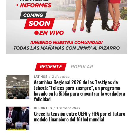
Ciudad de Panamá, Panamá (Panama Convention
Center)
Quito, Ecuador
Sevilla, España
La serie mundial también incluye sedes en Costa Rica,
Portugal, Sudáfrica y Tailandia.
RECIENTE
POPULAR
LATINOS
2 días atrás
Asamblea Regional 2026 de los Testigos de
Jehová: “Felices para siempre”, un programa
basado en la Biblia para encontrar la verdadera
felicidad
DEPORTES
1 semana atrás
Crece la tensión entre UEFA y FIFA por el futuro
modelo financiero del fútbol mundial