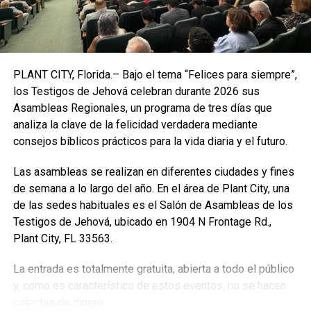
PLANT CITY, Florida.– Bajo el tema “Felices para siempre”,
En respuesta a la intrusión, las Fuerzas Aéreas de Auto
los Testigos de Jehová celebran durante 2026 sus
Defensa japonesas respondieron con maniobras de
Asambleas Regionales, un programa de tres días que
despegue rápido (scramble) “y emitiendo notificaciones y
analiza la clave de la felicidad verdadera mediante
advertencias”, según el texto.
consejos bíblicos prácticos para la vida diaria y el futuro.
En la última década las intrusiones chinas en Zonas
Las asambleas se realizan en diferentes ciudades y fines
de Identificación de Defensa Aérea (ADIZ) niponas se
de semana a lo largo del año. En el área de Plant City, una
han multiplicado al compás de la mayor asertividad
de las sedes habituales es el Salón de Asambleas de los
militar china en la región
.
Testigos de Jehová, ubicado en 1904 N Frontage Rd.,
Plant City, FL 33563.
Sin embargo, la del lunes fue la primera intrusión en el
espacio aéreo japonés, que a diferencia de la ADIZ -cuyos
La entrada es totalmente gratuita, abierta a todo el público
límites no están fijados en ningún tratado-, comienza a 12
y, como es característico de estos eventos, no se hacen
millas náuticas de la costa.
colectas de dinero.