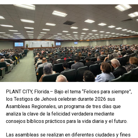
amenazarme ni influenciarme”, escribió Kanye West. La
publicación ha fue borrada, pero las copias siguen siendo
visibles en Internet.
Los comentarios de West fueron
muy criticados
por
numerosos usuarios de las redes sociales, incluidos
líderes políticos y la Liga Antidifamación (ADL), una
influyente organización que combate el antisemitismo.
El regreso a Twitter del conocido músico, que ahora se
hace llamar Ye y que tiene más de 31 millones de
seguidores en esta plataforma, había sido celebrado por
el multimillonario Elon Musk, que está en proceso de
PLANT CITY, Florida.– Bajo el tema “Felices para siempre”,
comprar la red social por 44.000 millones de dólares.
los Testigos de Jehová celebran durante 2026 sus
Asambleas Regionales, un programa de tres días que
(Con información de EFE y AFP)
analiza la clave de la felicidad verdadera mediante
consejos bíblicos prácticos para la vida diaria y el futuro.
TEMAS RELACIONADOS:
ANTISEMISTAS
CUENTAS
Las asambleas se realizan en diferentes ciudades y fines
ENTRETENIMIENTO
HOME
INSTAGRAM
KANYE WEST