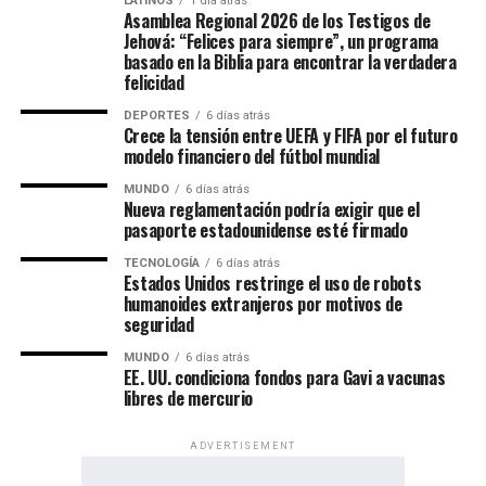
LATINOS
1 día atrás
Asamblea Regional 2026 de los Testigos de
Jehová: “Felices para siempre”, un programa
basado en la Biblia para encontrar la verdadera
felicidad
DEPORTES
6 días atrás
Crece la tensión entre UEFA y FIFA por el futuro
modelo financiero del fútbol mundial
MUNDO
6 días atrás
Nueva reglamentación podría exigir que el
pasaporte estadounidense esté firmado
TECNOLOGÍA
6 días atrás
Un evento de alcance mundial
Estados Unidos restringe el uso de robots
humanoides extranjeros por motivos de
seguridad
Las Asambleas Regionales “Felices para siempre” se
celebran en más de 230 países, mediante la organización
MUNDO
6 días atrás
EE. UU. condiciona fondos para Gavi a vacunas
de más de 6,000 asambleas presentadas en más de 500
libres de mercurio
idiomas.
ADVERTISEMENT
Por su parte, las Asambleas Internacionales ofrecerán el
programa en 36 idiomas, incluidos 11 lenguas de señas,