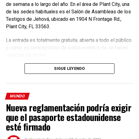
de semana a lo largo del año. En el área de Plant City, una
MENSAJES
POLEMICA
PUBLICAR
RAPERO
RESTRINGIERON
SOCIAL MEDIA
TWITTER
de las sedes habituales es el Salón de Asambleas de los
Testigos de Jehová, ubicado en 1904 N Frontage Rd.,
VER SIGUIENTE
El escalofriante testimonio de Nikolas Cruz, el autor de
Plant City, FL 33563.
masacre de Parkland
La entrada es totalmente gratuita, abierta a todo el público
NO TE PIERDAS
y, como es característico de estos eventos, no se hacen
Putin acusó a Ucrania por el ataque al puente de Crimea
colectas de dinero.
SIGUE LEYENDO
Enfoque Now
Enfoque Now es una plataforma digital dedicada a conectar e
MUNDO
informar a la comunidad latina acerca de los acontecimientos
Nueva reglamentación podría exigir
que suceden a nivel local e internacional.
que el pasaporte estadounidense
esté firmado