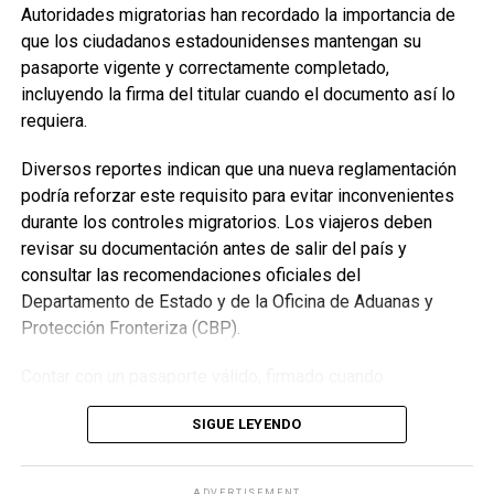
Autoridades migratorias han recordado la importancia de
enseñanzas divinas y los beneficios que estas aportan a
que los ciudadanos estadounidenses mantengan su
la vida de quienes las aplican.
pasaporte vigente y correctamente completado,
incluyendo la firma del titular cuando el documento así lo
Durante los tres días, los asistentes podrán disfrutar de
requiera.
discursos basados en la Biblia, entrevistas, videos cortos
y consejos prácticos sobre las enseñanzas de Jesús para
Diversos reportes indican que una nueva reglamentación
la vida diaria.
podría reforzar este requisito para evitar inconvenientes
durante los controles migratorios. Los viajeros deben
Las fechas, horarios y sedes de cada asamblea regional
revisar su documentación antes de salir del país y
pueden consultarse mediante el Buscador de Asambleas
consultar las recomendaciones oficiales del
Regionales disponible en el sitio oficial JW.ORG, donde
Departamento de Estado y de la Oficina de Aduanas y
también se encuentra el programa completo del evento.
Protección Fronteriza (CBP).
Asambleas Internacionales reunirán delegados de
Contar con un pasaporte válido, firmado cuando
diversos países
corresponda y en buen estado puede evitar retrasos o
SIGUE LEYENDO
Como parte del programa mundial de 2026, los Testigos
problemas durante el ingreso a Estados Unidos.
de Jehová también celebrarán 19 Asambleas
Internacionales, distribuidas en 13 países, donde miles de
ADVERTISEMENT