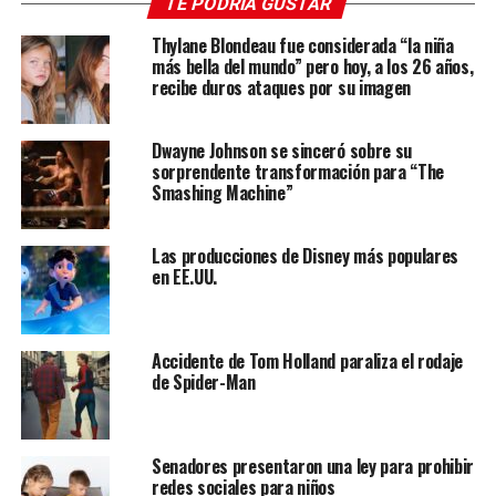
TE PODRÍA GUSTAR
judía”.
Thylane Blondeau fue considerada “la niña
Twitter confirmó a varios medios estadounidenses que ha
más bella del mundo” pero hoy, a los 26 años,
bloqueado la cuenta de West
por un tiempo que no se
recibe duros ataques por su imagen
ha dado a conocer
al considerar que ha violado sus
políticas de uso.
Dwayne Johnson se sinceró sobre su
sorprendente transformación para “The
El controvertido rapero
ya había estado esta semana en
Smashing Machine”
el centro de la polémica
por lucir durante un desfile de
moda en París una camiseta con el mensaje “White Lives
Las producciones de Disney más populares
Matter” (“Las vidas blancas importan”), un lema utilizado a
en EE.UU.
menudo por supremacistas blancos en respuesta al
movimiento contra el racismo “Black Lives Matter”.
Accidente de Tom Holland paraliza el rodaje
de Spider-Man
Senadores presentaron una ley para prohibir
redes sociales para niños