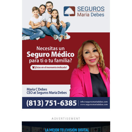
permitiendo que personas de diversas culturas e idiomas
participen de un mismo contenido bíblico.
Además del programa espiritual, los delegados
internacionales participarán en actividades de predicación
local y en oportunidades de intercambio de ánimo con
hermanos de distintas partes del mundo.
Al igual que las asambleas regionales, la entrada a todas
las asambleas internacionales es completamente gratuita
y no se realizan colectas de dinero.
La información oficial sobre fechas, lugares y el programa
completo de las Asambleas Regionales e Internacionales
está disponible en JW.ORG.
ADVERTISEMENT