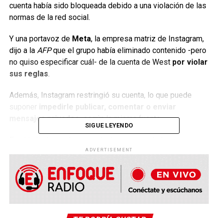
cuenta había sido bloqueada debido a una violación de las
normas de la red social.
Y una portavoz de
Meta
, la empresa matriz de Instagram,
dijo a la
AFP
que el grupo había eliminado contenido -pero
no quiso especificar cuál- de la cuenta de West
por violar
sus reglas
.
Además, Instagram restringió su cuenta, lo que puede
suponer
impedirle publicar, comentar o enviar
mensajes privados,
según la misma fuente.
SIGUE LEYENDO
En el tuit, eliminado por violar las normas de la
plataforma,
West amenazaba a “los judíos”
y señalaba:
ADVERTISEMENT
“han estado jugando conmigo e intentado excluir a
cualquier que se opone a su agenda”.
El rapero, además, apuntaba que él no puede ser
antisemita “porque la gente negra es de hecho también