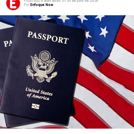
Publicado
6 días atrás
on
30 de julio de 2026
Por
Enfoque Now
Programa de los tres días
Cada jornada desarrolla un tema bíblico específico:
Viernes – Mateo 5:3
El programa se centra en reconocer las necesidades
espirituales y cómo estas contribuyen a una vida
verdaderamente feliz.
Sábado – Hechos 20:35
Las presentaciones destacan la felicidad que produce dar
a los demás y poner en práctica los principios bíblicos
relacionados con la generosidad.
Domingo – Mateo 13:16
La jornada final enfatiza el valor de ver y oír las