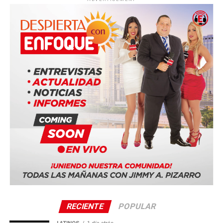
delegados compartirán un mismo programa basado en la
Biblia bajo el lema “Felices para siempre”.
Entre las ciudades anfitrionas confirmadas se encuentran:
Duala, Camerún
Bucarest, Rumania
Ciudad de Panamá, Panamá (Panama Convention
Center)
Quito, Ecuador
Sevilla, España
La serie mundial también incluye sedes en Costa Rica,
Portugal, Sudáfrica y Tailandia.
RECIENTE
POPULAR