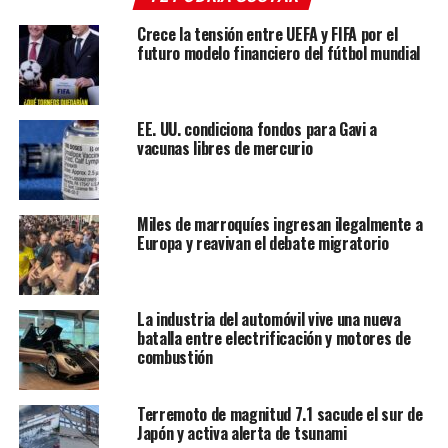
Crece la tensión entre UEFA y FIFA por el
futuro modelo financiero del fútbol mundial
EE. UU. condiciona fondos para Gavi a
vacunas libres de mercurio
Miles de marroquíes ingresan ilegalmente a
Europa y reavivan el debate migratorio
Uno de ellos logra llegar, con paciencia y gallardía, hasta el
La industria del automóvil vive una nueva
batalla entre electrificación y motores de
puesto. Abre la puerta y se introduce para luego proceder
combustión
a
sacar al menor de edad
completamente a salvo, de
acuerdo con lo que puede verse durante la grabación.
Terremoto de magnitud 7.1 sacude el sur de
Japón y activa alerta de tsunami
El regreso es tropezado, uno de los que sostiene la