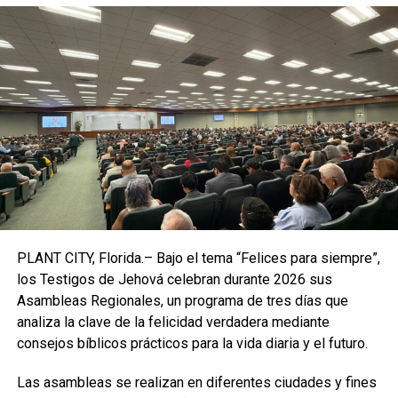
hazaña de los ciudadanos.
Lluvias e inundaciones dejaron
dos muertos en Ecatepec
A través de Protección Civil, su directora
Victoria Arriaga
Ramírez
informó que por lo menos un par de personas
perdieron la vida durante las últimas horas debido a las
intensas
lluvias.
La funcionaria pública informó al
Telediario
que se trata de
una mujer y un hombre que fueron arrastrados por la
PLANT CITY, Florida.– Bajo el tema “Felices para siempre”,
corriente y hallados momentos más tarde, aunque sin vida.
los Testigos de Jehová celebran durante 2026 sus
Asambleas Regionales, un programa de tres días que
analiza la clave de la felicidad verdadera mediante
consejos bíblicos prácticos para la vida diaria y el futuro.
Las asambleas se realizan en diferentes ciudades y fines