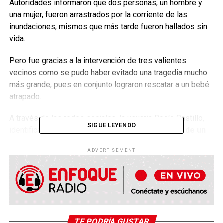
Autoridades informaron que dos personas, un hombre y
una mujer, fueron arrastrados por la corriente de las
inundaciones, mismos que más tarde fueron hallados sin
vida.
Pero fue gracias a la intervención de tres valientes
vecinos como se pudo haber evitado una tragedia mucho
más grande, pues en conjunto lograron rescatar a un bebé
atrapado.
A través de las redes sociales, la usuaria Rocío Castillo,
SIGUE LEYENDO
identificada como @rcastillo, informó del
rescate de un
infante
que se hallaba encerrado en un puesto ambulante
ADVERTISEMENT
de aluminio que fue arrastrado por la corriente.
El evento, donde participó su hermano, tuvo lugar en San
Cristóbal Centro Ahí, un
trío de hombres avanzan entre
la corriente
, apoyados de una cuerda fuertemente
tensada por otras personas detrás de ellos.
TE PODRÍA GUSTAR