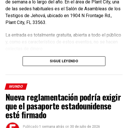
de semana a lo largo del año. En el área de Plant City, una
de las sedes habituales es el Salón de Asambleas de los
Testigos de Jehová, ubicado en 1904 N Frontage Rd.,
Plant City, FL 33563.
La entrada es totalmente gratuita, abierta a todo el público
y, como es característico de estos eventos, no se hacen
colectas de dinero.
Además, explicó que por el momento los tres órdenes de
gobierno monitorean desde el centro de mando
Proyecto
SIGUE LEYENDO
Jaguar
, donde se monitorean y tomarán decisiones
amplias y concretas alrededor de las inundaciones.
MUNDO
Hasta el momento, dijo, hay más de 19 colonias afectadas;
Nueva reglamentación podría exigir
es decir, entre 120 mil y 150 mil personas que sufren las
inundaciones en las
vías López Portillo, San Cristóbal
que el pasaporte estadounidense
Centro, Cerro de Guadalupe y Morelos.
esté firmado
En este sentido, es el
Cuerpo de Bomberos
quienes en
Publicado
1 semana atrás
on
30 de julio de 2026
conjunto con las diferentes áreas de gobierno, se