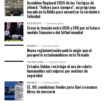
Asamblea Regional 2026 de los Testigos de
Jehová: “Felices para siempre”, un programa
basado en la Biblia para encontrar la verdadera
felicidad
DEPORTES
1 semana atrás
Crece la tensión entre UEFA y FIFA por el futuro
modelo financiero del fútbol mundial
MUNDO
1 semana atrás
Nueva reglamentación podría exigir que el
pasaporte estadounidense esté firmado
Un evento de alcance mundial
TECNOLOGÍA
1 semana atrás
Estados Unidos restringe el uso de robots
Las Asambleas Regionales “Felices para siempre” se
humanoides extranjeros por motivos de
seguridad
celebran en más de 230 países, mediante la organización
de más de 6,000 asambleas presentadas en más de 500
MUNDO
1 semana atrás
EE. UU. condiciona fondos para Gavi a vacunas
idiomas.
libres de mercurio
Por su parte, las Asambleas Internacionales ofrecerán el
programa en 36 idiomas, incluidos 11 lenguas de señas,