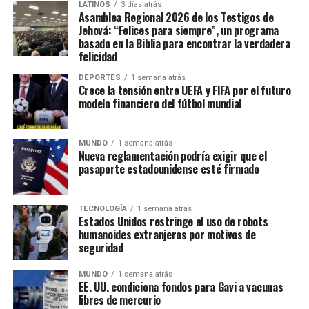
Retos por superar
LATINOS
3 días atrás
Asamblea Regional 2026 de los Testigos de
Jehová: “Felices para siempre”, un programa
Aunque los avances son significativos, los expertos
basado en la Biblia para encontrar la verdadera
coinciden en que será necesario ampliar el acceso a estas
felicidad
tecnologías y garantizar que los datos médicos sean
DEPORTES
1 semana atrás
utilizados con altos estándares de privacidad y seguridad.
Crece la tensión entre UEFA y FIFA por el futuro
modelo financiero del fútbol mundial
MUNDO
1 semana atrás
Nueva reglamentación podría exigir que el
pasaporte estadounidense esté firmado
TECNOLOGÍA
1 semana atrás
Estados Unidos restringe el uso de robots
humanoides extranjeros por motivos de
seguridad
MUNDO
1 semana atrás
EE. UU. condiciona fondos para Gavi a vacunas
libres de mercurio