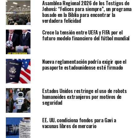
Asamblea Regional 2026 de los Testigos de
sustituir la manteca por aceite de oliva.
Jehová: “Felices para siempre”, un programa
basado en la Biblia para encontrar la
La buena noticia es que los españoles ya hemos
verdadera felicidad
incorporado este cambio en nuestra dieta, convirtiéndolo
Crece la tensión entre UEFA y FIFA por el
en una tradición desde hace siglos.
futuro modelo financiero del fútbol mundial
Según los resultados de un reciente estudio realizado por
la universidad,
este sencillo ajuste en la dieta podría
Nueva reglamentación podría exigir que el
reducir hasta un 17% las probabilidades de un
pasaporte estadounidense esté firmado
fallecimiento prematuro.
Los resultados del estudio de
Estados Unidos restringe el uso de robots
humanoides extranjeros por motivos de
Harvard
seguridad
El estudio de Harvard, que siguió durante más de 30 años
a 200,000 personas,
concluyó que aquellos que
EE. UU. condiciona fondos para Gavi a
vacunas libres de mercurio
consumían aceites vegetales como el de oliva, colza
o soja mostraban un menor riesgo de desarrollar