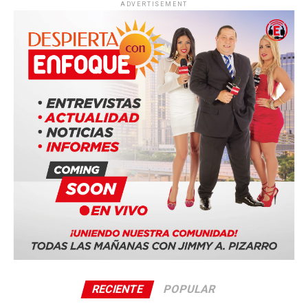
médicos
ADVERTISEMENT
Entre los desarrollos más prometedores destacan:
Sistemas de diagnóstico asistidos por IA.
Terapias dirigidas contra distintos tipos de cáncer.
Estudios genómicos para tratamientos
personalizados.
Nuevos métodos para identificar enfermedades
cardiovasculares.
Plataformas digitales para monitoreo remoto de
pacientes.
Especialistas consideran que estas tecnologías permitirán
reducir tiempos de diagnóstico y mejorar la calidad de
vida de millones de personas.
RECIENTE
POPULAR