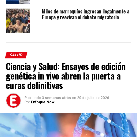
enfermedades cardiovasculares y cáncer
en
comparación con aquellos que preferían la manteca.
Miles de marroquíes ingresan ilegalmente a
Europa y reavivan el debate migratorio
TEMAS RELACIONADOS:
HOME
VER SIGUIENTE
Endocrino advierte: comer pan en el desayuno daña tu
SALUD
salud
Ciencia y Salud: Ensayos de edición
NO TE PIERDAS
Más de la cuarta parte de los antibióticos que se
genética in vivo abren la puerta a
consumen están dañando a los ríos del mundo
curas definitivas
Publicado
3 semanas atrás
on
20 de julio de 2026
Enfoque Now
Por
Enfoque Now
Enfoque Now es una plataforma digital dedicada a conectar e
informar a la comunidad latina acerca de los acontecimientos
que suceden a nivel local e internacional.