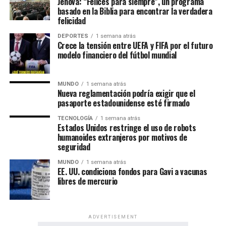
Jehová: “Felices para siempre”, un programa
celebran en más de 230 países, mediante la organización
basado en la Biblia para encontrar la verdadera
de más de 6,000 asambleas presentadas en más de 500
felicidad
idiomas.
DEPORTES
1 semana atrás
Crece la tensión entre UEFA y FIFA por el futuro
Por su parte, las Asambleas Internacionales ofrecerán el
modelo financiero del fútbol mundial
programa en 36 idiomas, incluidos 11 lenguas de señas,
permitiendo que personas de diversas culturas e idiomas
MUNDO
1 semana atrás
participen de un mismo contenido bíblico.
Nueva reglamentación podría exigir que el
pasaporte estadounidense esté firmado
Además del programa espiritual, los delegados
TECNOLOGÍA
1 semana atrás
internacionales participarán en actividades de predicación
Estados Unidos restringe el uso de robots
local y en oportunidades de intercambio de ánimo con
humanoides extranjeros por motivos de
hermanos de distintas partes del mundo.
seguridad
MUNDO
1 semana atrás
Al igual que las asambleas regionales, la entrada a todas
EE. UU. condiciona fondos para Gavi a vacunas
las asambleas internacionales es completamente gratuita
libres de mercurio
y no se realizan colectas de dinero.
La información oficial sobre fechas, lugares y el programa
ADVERTISEMENT
completo de las Asambleas Regionales e Internacionales