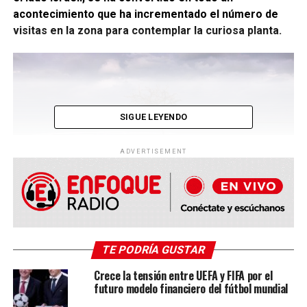
acontecimiento que ha incrementado el número de
visitas en la zona para contemplar la curiosa planta.
SIGUE LEYENDO
ADVERTISEMENT
El árbol que “crece” solitario en la isla de sal en medio de
la nada cuenta con una pequeña piscina natural para
TE PODRÍA GUSTAR
bañarse a la que se puede llegar andando, facilitando el
Crece la tensión entre UEFA y FIFA por el
acceso para los turistas y
dando como resultado un
futuro modelo financiero del fútbol mundial
paisaje digno de una obra surrealista.