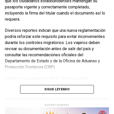
Asambleas Internacionales reunirán delegados de
que los ciudadanos estadounidenses mantengan su
Twitter:
@EnfoqueNow
diversos países
pasaporte vigente y correctamente completado,
Youtube:
@EnfoqueNow
incluyendo la firma del titular cuando el documento así lo
Como parte del programa mundial de 2026, los Testigos
requiera.
Encuentra más notas como esta aquí:
MUNDO
de Jehová también celebrarán 19 Asambleas
Internacionales, distribuidas en 13 países, donde miles de
Diversos reportes indican que una nueva reglamentación
delegados compartirán un mismo programa basado en la
podría reforzar este requisito para evitar inconvenientes
TEMAS RELACIONADOS:
ARBOL
ARBOL DE LA VIDA
CRECE
Biblia bajo el lema “Felices para siempre”.
durante los controles migratorios. Los viajeros deben
HOME
INCREIBLE
MAR MUERTO
MUNDO
VIDA
revisar su documentación antes de salir del país y
Entre las ciudades anfitrionas confirmadas se encuentran:
VER SIGUIENTE
consultar las recomendaciones oficiales del
Confirmaron el primer caso de una grave enfermedad
Departamento de Estado y de la Oficina de Aduanas y
causada por el virus de Marburgo
Duala, Camerún
Protección Fronteriza (CBP).
NO TE PIERDAS
Bucarest, Rumania
Insólito: hallaron una mariquita en el intestino de un
Contar con un pasaporte válido, firmado cuando
hombre
Ciudad de Panamá, Panamá (Panama Convention
corresponda y en buen estado puede evitar retrasos o
Center)
SIGUE LEYENDO
problemas durante el ingreso a Estados Unidos.
Quito, Ecuador
Enfoque Now
ADVERTISEMENT
Sevilla, España