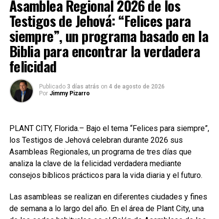
Asamblea Regional 2026 de los
kilómetros cuadrados
según reportó
National
Testigos de Jehová: “Felices para
Geographic
en días pasados.
siempre”, un programa basado en la
Biblia para encontrar la verdadera
felicidad
Publicado
3 días atrás
on
4 de agosto de 2026
Por
Jimmy Pizarro
PLANT CITY, Florida.– Bajo el tema “Felices para siempre”,
los Testigos de Jehová celebran durante 2026 sus
Asambleas Regionales, un programa de tres días que
Esta reducción parece ser mucho más grave de lo que
analiza la clave de la felicidad verdadera mediante
pareciera a simple vista, pues acorde al comunicado
consejos bíblicos prácticos para la vida diaria y el futuro.
emitido por el equipo del Centro de Alemán de
Las asambleas se realizan en diferentes ciudades y fines
Investigación de Geociencias GFZ,
se demostró que
de semana a lo largo del año. En el área de Plant City, una
existe un vínculo directo entre disminución del nivel