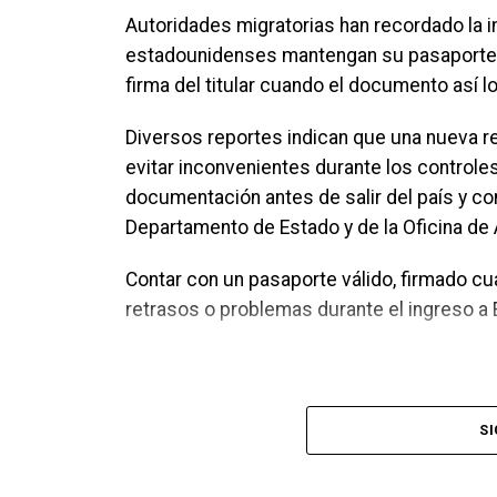
Durante los tres días, los asistentes podrá
Autoridades migratorias han recordado la 
entrevistas, videos cortos y consejos prá
estadounidenses mantengan su pasaporte v
diaria.
firma del titular cuando el documento así lo
Las fechas, horarios y sedes de cada asam
Diversos reportes indican que una nueva re
Buscador de Asambleas Regionales disponib
evitar inconvenientes durante los controle
encuentra el programa completo del event
documentación antes de salir del país y co
Departamento de Estado y de la Oficina de 
Asambleas Internacionales reunirán deleg
Contar con un pasaporte válido, firmado c
Como parte del programa mundial de 2026,
retrasos o problemas durante el ingreso a
Asambleas Internacionales, distribuidas e
un mismo programa basado en la Biblia bajo
Entre las ciudades anfitrionas confirmadas
SI
Duala, Camerún