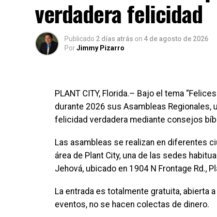
verdadera felicidad
Publicado
2 días atrás
on
4 de agosto de 2026
Por
Jimmy Pizarro
PLANT CITY, Florida.– Bajo el tema “Felice
durante 2026 sus Asambleas Regionales, un 
felicidad verdadera mediante consejos bíblic
Las asambleas se realizan en diferentes ciu
área de Plant City, una de las sedes habit
Jehová, ubicado en 1904 N Frontage Rd., Pla
La entrada es totalmente gratuita, abierta 
eventos, no se hacen colectas de dinero.