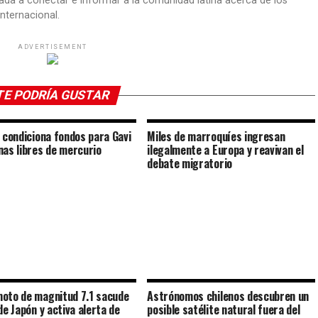
ada a conectar e informar a la comunidad latina acerca de los
nternacional.
ADVERTISEMENT
TE PODRÍA GUSTAR
. condiciona fondos para Gavi
Miles de marroquíes ingresan
nas libres de mercurio
ilegalmente a Europa y reavivan el
debate migratorio
oto de magnitud 7.1 sacude
Astrónomos chilenos descubren un
de Japón y activa alerta de
posible satélite natural fuera del