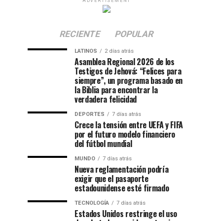
ADVERTISEMENT
RECIENTE
POPULAR
LATINOS
2 días atrás
Asamblea Regional 2026 de los
Testigos de Jehová: “Felices para
siempre”, un programa basado en
la Biblia para encontrar la
verdadera felicidad
DEPORTES
7 días atrás
Crece la tensión entre UEFA y FIFA
por el futuro modelo financiero
del fútbol mundial
MUNDO
7 días atrás
Nueva reglamentación podría
exigir que el pasaporte
estadounidense esté firmado
TECNOLOGÍA
7 días atrás
Estados Unidos restringe el uso