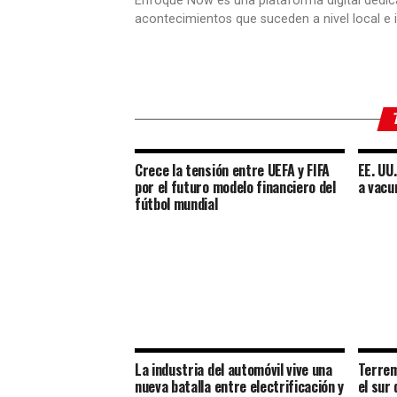
Enfoque Now es una plataforma digital dedic
acontecimientos que suceden a nivel local e i
Crece la tensión entre UEFA y FIFA
EE. UU
por el futuro modelo financiero del
a vacu
fútbol mundial
La industria del automóvil vive una
Terrem
nueva batalla entre electrificación y
el sur 