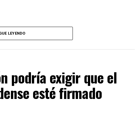
pecífico:
GUE LEYENDO
cesidades espirituales y cómo estas contribuyen a
 podría exigir que el
dense esté firmado
ue produce dar a los demás y poner en práctica los
erosidad.
oír las enseñanzas divinas y los beneficios que estas