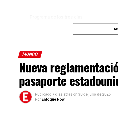
Programa de los tres días
Cada jornada desarrolla un tema bíblico es
SI
Viernes – Mateo 5:3
El programa se centra en reconocer las ne
MUNDO
una vida verdaderamente feliz.
Nueva reglamentación
Sábado – Hechos 20:35
pasaporte estadouni
Las presentaciones destacan la felicidad q
principios bíblicos relacionados con la gen
Publicado
7 días atrás
on
30 de julio de 2026
Domingo – Mateo 13:16
Por
Enfoque Now
La jornada final enfatiza el valor de ver y 
aportan a la vida de quienes las aplican.