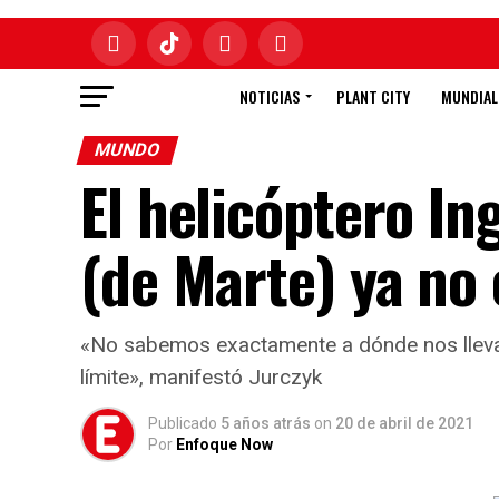
NOTICIAS
PLANT CITY
MUNDIAL
MUNDO
El helicóptero In
(de Marte) ya no 
«No sabemos exactamente a dónde nos llevará 
límite», manifestó Jurczyk
Publicado
5 años atrás
on
20 de abril de 2021
Por
Enfoque Now