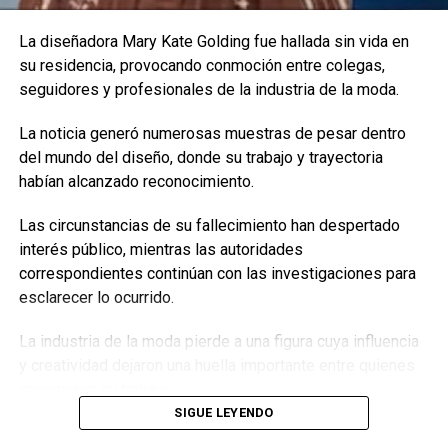
La diseñadora Mary Kate Golding fue hallada sin vida en
su residencia, provocando conmoción entre colegas,
seguidores y profesionales de la industria de la moda.
La noticia generó numerosas muestras de pesar dentro
del mundo del diseño, donde su trabajo y trayectoria
habían alcanzado reconocimiento.
Las circunstancias de su fallecimiento han despertado
interés público, mientras las autoridades
La última publicación de Val Kilmer fue un homenaje a su
correspondientes continúan con las investigaciones para
rol como Batman en la cinta de 1995 (Créditos:
esclarecer lo ocurrido.
Instagram/Val Kilmer)
La industria de la moda pierde a una figura cuya influencia
Una carrera marcada por el
y creatividad dejaron una huella importante entre quienes
conocieron su trabajo.
riesgo
SIGUE LEYENDO
Tags:
La trayectoria del actor abarcó más de cuatro décadas y