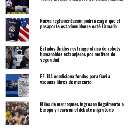
Nueva reglamentación podría exigir que el
pasaporte estadounidense esté firmado
Estados Unidos restringe el uso de robots
humanoides extranjeros por motivos de
La causa de muerte oficial de Val Kilmer fue una neumonía,
seguridad
según lo compartido por su hija Mercedes Kilmer (Foto
AP/Charles Sykes, archivo)
EE. UU. condiciona fondos para Gavi a
Tras conocerse la noticia de su fallecimiento, figuras de la
vacunas libres de mercurio
industria cinematográfica expresaron su pesar y rindieron
homenaje al legado de Kilmer. El actor
Josh Brolin
lo
describió como “un creativo explosivo, valiente y
Miles de marroquíes ingresan ilegalmente a
desafiante”, mientras que el director
Michael Mann
, quien
Europa y reavivan el debate migratorio
trabajó con Kilmer en
Heat
, destacó su capacidad para
encarnar personajes con una intensidad única. “Siempre
me maravilló su rango y la brillante variabilidad dentro de