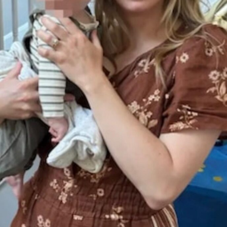
Un adiós nostálgico
En lo que sería su última aparición en redes sociales,
Kilmer recordó con cariño su papel como Batman en la
película de
Joel Schumacher
de 1995. Este video,
compartido en su cuenta de Instagram, mostró al actor
volviendo a portar la emblemática máscara del hombre
murciélago en lo que parece ser el cuarto de un hospital
psiquiátrico.
“Ha pasado un tiempo”, dice Kilmer con una voz
evidentemente deteriorada por el cáncer.
El actor también mostró varias pinturas de Batman y
algunos clips inspiradores que reiteran el símbolo de
esperanza y resiliencia que para muchos es este
personaje de DC Comics.