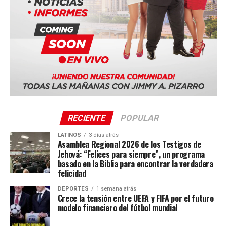
#Innovación #AirInvictus #Europa #EnfoqueNow
informar a la comunidad latina acerca de los acontecimientos
que suceden a nivel local e internacional.
RECIENTE
POPULAR
LATINOS
3 días atrás
Asamblea Regional 2026 de los Testigos de
Jehová: “Felices para siempre”, un programa
basado en la Biblia para encontrar la verdadera
felicidad
DEPORTES
1 semana atrás
Crece la tensión entre UEFA y FIFA por el futuro
modelo financiero del fútbol mundial