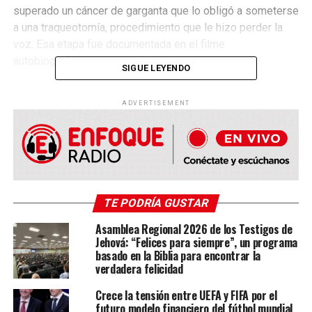
superado un cáncer de garganta que lo obligó a someterse
a una traqueotomía, procedimiento que le hizo perder la
voz. Esa etapa fue documentada en el filme
autobiográfico
Val
, estrenado en 2021.
SIGUE LEYENDO
La enfermedad que acabó con
ADVERTISEMENT
la vida de Val Kilmer
Según explicó su hija, la causa de la muerte fue
una
neumonía
, diagnosticada recientemente. Kilmer murió
en Los Ángeles acompañado por su familia, no obstante,
TE PODRÍA GUSTAR
se desconoce si pasó sus últimas horas de vida en un
hospital o en su hogar.
Asamblea Regional 2026 de los Testigos de
Jehová: “Felices para siempre”, un programa
basado en la Biblia para encontrar la
verdadera felicidad
Crece la tensión entre UEFA y FIFA por el
futuro modelo financiero del fútbol mundial