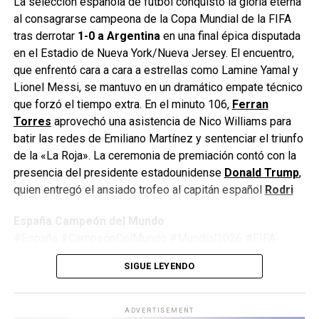
La selección española de fútbol conquistó la gloria eterna
al consagrarse campeona de la Copa Mundial de la FIFA
tras derrotar
1-0 a Argentina
en una final épica disputada
en el Estadio de Nueva York/Nueva Jersey. El encuentro,
que enfrentó cara a cara a estrellas como Lamine Yamal y
Lionel Messi, se mantuvo en un dramático empate técnico
que forzó el tiempo extra. En el minuto 106,
Ferran
Torres
aprovechó una asistencia de Nico Williams para
batir las redes de Emiliano Martínez y sentenciar el triunfo
de la «La Roja». La ceremonia de premiación contó con la
presencia del presidente estadounidense
Donald Trump
,
quien entregó el ansiado trofeo al capitán español
Rodri
España Campeón del Mundo
#España #CampeónDelMundo #Mundial2026 #FIFA
#Argentina #Fútbol #LaRoja #WorldCup2026
SIGUE LEYENDO
#JimmyPizarro #EnfoqueNow
ADVERTISEMENT