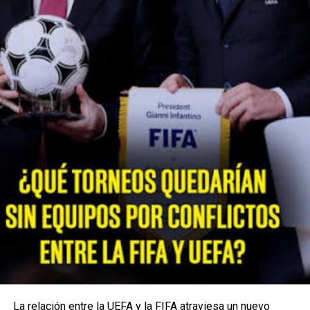
FUTBOL
LATINOS
MLS
VER SIGUIENTE
Camavinga, de un campo de refugiados, asoma como
gran estrella mundial
NO TE PIERDAS
Enrique Vives, el empresario que atropelló a siete
jóvenes en Santa Marta
Jimmy Pizarro
La relación entre la UEFA y la FIFA atraviesa un nuevo