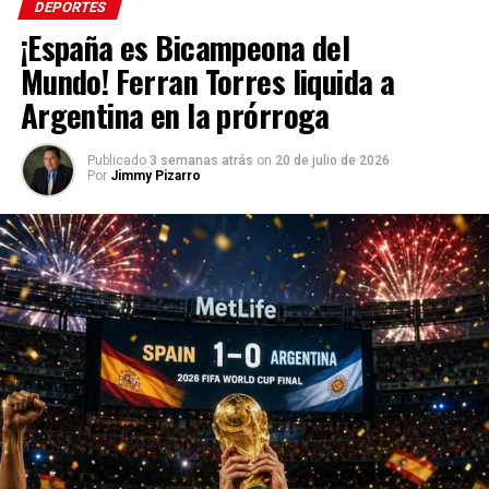
DEPORTES
¡España es Bicampeona del
Mundo! Ferran Torres liquida a
Argentina en la prórroga
Publicado
3 semanas atrás
on
20 de julio de 2026
Por
Jimmy Pizarro