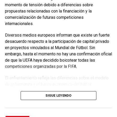
momento de tensión debido a diferencias sobre
propuestas relacionadas con la financiación y la
comercialización de futuras competiciones
internacionales.
Diversos medios europeos informan que existe un fuerte
desacuerdo respecto a la participación de capital privado
en proyectos vinculados al Mundial de Fútbol. Sin
embargo, hasta el momento no hay una confirmación oficial
de que la UEFA haya decidido boicotear todas las
competiciones organizadas por la FIFA.
El enfrentamiento refleja las diferencias sobre el modelo
de gobernanza y el futuro económico del fútbol
internacional, un debate que podría influir en la
SIGUE LEYENDO
organización de los próximos torneos.
Tags: #EnfoqueNow #JimmyPizarro #FIFA #UEFA
#Fútbol #Deportes #Mundial