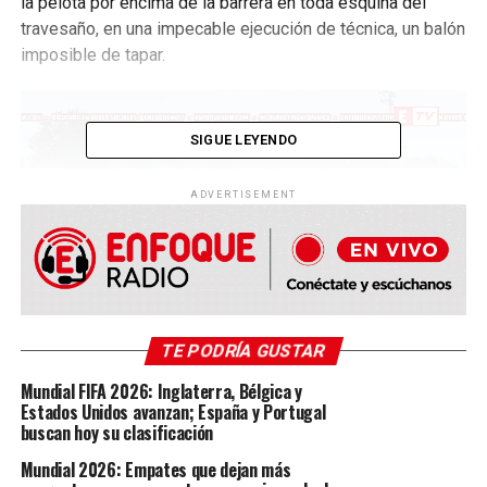
la pelota por encima de la barrera en toda esquina del
travesaño, en una impecable ejecución de técnica, un balón
imposible de tapar.
Reproductor
de
SIGUE LEYENDO
vídeo
ADVERTISEMENT
00:00
00:09
TE PODRÍA GUSTAR
Daniel Piedra es dueño de una gran calidad futbolística y
tiene sin lugar a dudas un futuro brillante en el balompié
Mundial FIFA 2026: Inglaterra, Bélgica y
pudiendo jugar para dos selecciones de su categoría, con
Estados Unidos avanzan; España y Portugal
buscan hoy su clasificación
Estados Unidos, Perú o Ecuador.
Mundial 2026: Empates que dejan más
Su papá Héctor Piedra nació en el país inca, mientras que