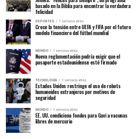
Jehová: “Felices para siempre”, un programa
basado en la Biblia para encontrar la verdadera
Enfoque Now es una plataforma digital dedicada a conectar e
felicidad
informar a la comunidad latina acerca de los acontecimientos
DEPORTES
1 semana atrás
que suceden a nivel local e internacional.
Crece la tensión entre UEFA y FIFA por el futuro
modelo financiero del fútbol mundial
MUNDO
1 semana atrás
Nueva reglamentación podría exigir que el
pasaporte estadounidense esté firmado
Un evento de alcance mundial
TECNOLOGÍA
1 semana atrás
Las Asambleas Regionales “Felices para siempre” se
Estados Unidos restringe el uso de robots
celebran en más de 230 países, mediante la organización
humanoides extranjeros por motivos de
de más de 6,000 asambleas presentadas en más de 500
seguridad
idiomas.
MUNDO
1 semana atrás
EE. UU. condiciona fondos para Gavi a vacunas
Por su parte, las Asambleas Internacionales ofrecerán el
libres de mercurio
programa en 36 idiomas, incluidos 11 lenguas de señas,
permitiendo que personas de diversas culturas e idiomas