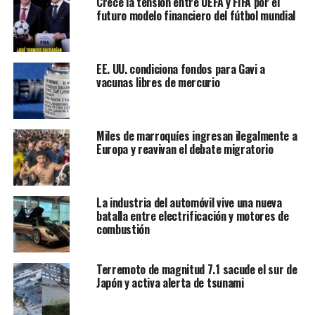
Crece la tensión entre UEFA y FIFA por el
futuro modelo financiero del fútbol mundial
EE. UU. condiciona fondos para Gavi a
vacunas libres de mercurio
Miles de marroquíes ingresan ilegalmente a
Europa y reavivan el debate migratorio
“
La situación alimentaria en este momento es ya
claramente una emergencia, y la gente está luchando
contra la escasez. Cuando las autoridades les dicen
La industria del automóvil vive una nueva
que tienen que conservar y consumir menos
batalla entre electrificación y motores de
alimentos hasta 2025… no pueden hacer otra cosa
combustión
que sentir una gran desesperación
”, dijo una fuente a
RFA que pidió mantenerse bajo anonimato por razones de
Terremoto de magnitud 7.1 sacude el sur de
seguridad. “
Algunos de los residentes dicen que la
Japón y activa alerta de tsunami
situación actual es tan grave que no saben si podrán
sobrevivir al próximo invierno. Dicen que
decirnos