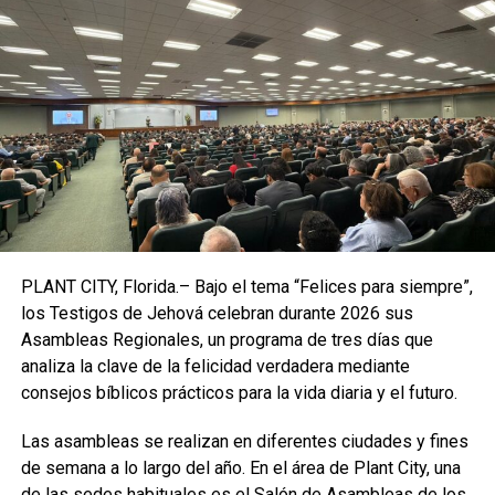
Desde el gobierno afirman que la crisis alimenticia se
debe más que nada a las sanciones económicas y
comerciales impuestas por los
Estados Unidos
y las
Naciones Unidas y a los desastres naturales que impactan
al país todos los años; sumado a la severa crisis sanitaria
y financiera que golpea al mundo desde 2020.
PLANT CITY, Florida.– Bajo el tema “Felices para siempre”,
los Testigos de Jehová celebran durante 2026 sus
Asambleas Regionales, un programa de tres días que
analiza la clave de la felicidad verdadera mediante
consejos bíblicos prácticos para la vida diaria y el futuro.
Las asambleas se realizan en diferentes ciudades y fines
de semana a lo largo del año. En el área de Plant City, una
de las sedes habituales es el Salón de Asambleas de los