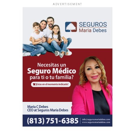
participen de un mismo contenido bíblico.
ADVERTISEMENT
Además del programa espiritual, los delegados
internacionales participarán en actividades de predicación
local y en oportunidades de intercambio de ánimo con
hermanos de distintas partes del mundo.
Al igual que las asambleas regionales, la entrada a todas
las asambleas internacionales es completamente gratuita
y no se realizan colectas de dinero.
La información oficial sobre fechas, lugares y el programa
completo de las Asambleas Regionales e Internacionales
está disponible en JW.ORG.