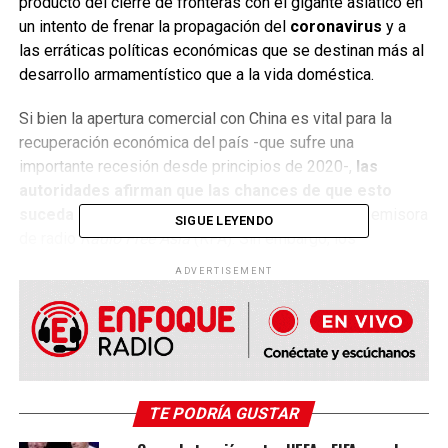
producto del cierre de fronteras con el gigante asiático en
un intento de frenar la propagación del
coronavirus
y a
las erráticas políticas económicas que se destinan más al
desarrollo armamentístico que a la vida doméstica.
Si bien la apertura comercial con China es vital para la
recuperación económica del país -que sufre una
importante recesión desde principios de 2020-,
las
autoridades afirman que las chances de que esto
suceda antes de 2025 son muy pocas
, según la emisora
SIGUE LEYENDO
de radio
Radio Free Asia
(RFA). Sin embargo, los
ciudadanos denuncian que la situación es de extrema
ADVERTISEMENT
gravedad y que es impensable llegar al 2025 en estas
condiciones. Es más,
muchas familias temen no contar
con los recursos necesarios para superar el invierno.
TE PODRÍA GUSTAR