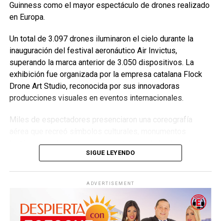
Guinness como el mayor espectáculo de drones realizado
en Europa.
Un total de 3.097 drones iluminaron el cielo durante la
inauguración del festival aeronáutico Air Invictus,
superando la marca anterior de 3.050 dispositivos. La
exhibición fue organizada por la empresa catalana Flock
Drone Art Studio, reconocida por sus innovadoras
producciones visuales en eventos internacionales.
Miles de espectadores presenciaron una coreografía
aérea que recreó símbolos culturales, monumentos
históricos y elementos representativos de la identidad
SIGUE LEYENDO
portuguesa. La precisión y sincronización de las figuras
proyectadas demostraron el enorme potencial de esta
tecnología para el entretenimiento y la creación artística.
ADVERTISEMENT
Además del espectáculo de drones, el festival incluyó
exhibiciones aéreas con aeronaves militares y actividades