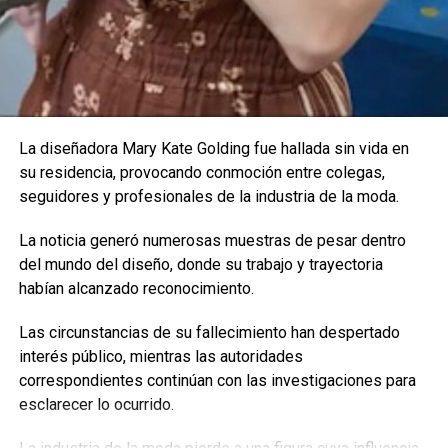
NO TE PIERDAS
Colombia brilló en los Premios Lo Nuestro
Enfoque Now
La diseñadora Mary Kate Golding fue hallada sin vida en
Enfoque Now es una plataforma digital dedicada a conectar e
su residencia, provocando conmoción entre colegas,
informar a la comunidad latina acerca de los acontecimientos
seguidores y profesionales de la industria de la moda.
que suceden a nivel local e internacional.
La noticia generó numerosas muestras de pesar dentro
del mundo del diseño, donde su trabajo y trayectoria
habían alcanzado reconocimiento.
Las circunstancias de su fallecimiento han despertado
interés público, mientras las autoridades
correspondientes continúan con las investigaciones para
esclarecer lo ocurrido.