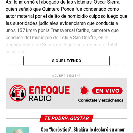
Así lo informó el abogado de las víctimas, Óscar Sierra,
quien señaló que Quintero Ponce fue condenado como
autor material por el delito de homicidio culposo luego que
las autoridades judiciales evidenciaran que conducía a
unos 157 km/h por la Transversal Caribe, carretera que
conduce del municipio de Tolú a San Onofre, en el
departamento de Sucre, en el que se presentó el fatal
accidente.
SIGUE LEYENDO
“Esta decisión se adoptó tras practicar las pruebas de las
partes y evaluar las teorías del caso que fueran
ADVERTISEMENT
presentadas dentro del proceso judicial, y
llegar a la
conclusión de que Quintero Ponce incumplió con sus
obligaciones como conductor, transitando con
exceso de velocidad aproximadamente a unos 157
km/h por una vía que no contaba con las condiciones
para ello y cuyo límite era de 50 km/h
”, indicó el
TE PODRÍA GUSTAR
abogado en declaraciones conocidas por W Radio.
Con “Acróstico”, Shakira le declaró su amor