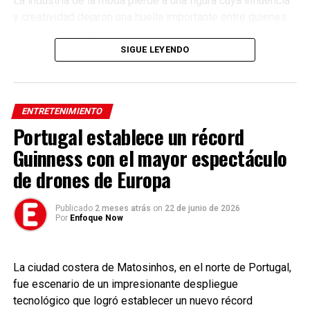
La industria de la moda pierde a una figura cuya influencia
y creatividad dejaron una huella importante entre quienes
conocieron su trabajo.
SIGUE LEYENDO
Tags:
MaryKateGolding #Moda #Diseño #Farándula #Entretenimiento
#Noticias #MundoDeLaModa #Luto #EnfoqueNow
ENTRETENIMIENTO
Portugal establece un récord
Guinness con el mayor espectáculo
de drones de Europa
Publicado
2 meses atrás
on
22 de junio de 2026
Por
Enfoque Now
La ciudad costera de Matosinhos, en el norte de Portugal,
fue escenario de un impresionante despliegue
tecnológico que logró establecer un nuevo récord