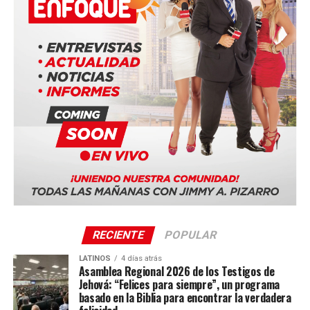
educativas relacionadas con la innovación y la aviación,
consolidándose como uno de los eventos tecnológicos
más importantes de Europa en 2026.
Tags: #Portugal #Drones #RécordGuinness #Tecnología
#Innovación #AirInvictus #Europa #EnfoqueNow
RECIENTE
POPULAR
LATINOS
4 días atrás
Asamblea Regional 2026 de los Testigos de
Jehová: “Felices para siempre”, un programa
basado en la Biblia para encontrar la verdadera