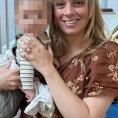
vallenato criollo.
Conecta con Enfoque Now en todas nuestras Redes
Sociales:
Instagram :
@EnfoqueNow
Facebook:
@EnfoqueNow
Twitter:
@EnfoqueNow
Youtube:
@EnfoqueNow
Encuentra más notas como esta aquí:
MUNDO
TEMAS RELACIONADOS:
CANTANTE
CONDENAN
CONDUCTOR
DIOMEDES DIAZ
MARTIN ELIAS DIAZ
MUERTE
VALLEDUPAR
VALLENATO
VER SIGUIENTE
Los secretos de Robert Pattinson como Batman