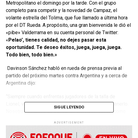
Metropolitano el domingo por la tarde. Con el grupo
completo para competir y la novedad de Campaz, el
volante estrella del Tolima, que fue llamado a última hora
por el DT Rueda. A propósito, una gran bienvenida le dió el
«pibe» Valderrama en su cuenta personal de Twitter:
«
Pelao’, tienes calidad, no dejes pasar esta
oportunidad. Te deseo éxitos, juega, juega, juega.
Todo bien, todo bien.»
Davinson Sánchez habló en rueda de prensa previa al
partido del próximo martes contra Argentina y a cerca de
Argentina dijo:
“Siempre cuando enfrentas jugadores de la talla de
Lionel, vas a hacer muchas cosas para intentar detenerlo.
SIGUE LEYENDO
Nosotros dejamos de pensar en individualidades; como
defensor me corresponde estar atento a lo que pueda
ADVERTISEMENT
hacer, tenemos claro que no es un partido más.»