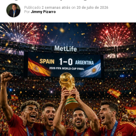
Publicado
2 semanas atrás
on
20 de julio de 2026
Por
Jimmy Pizarro