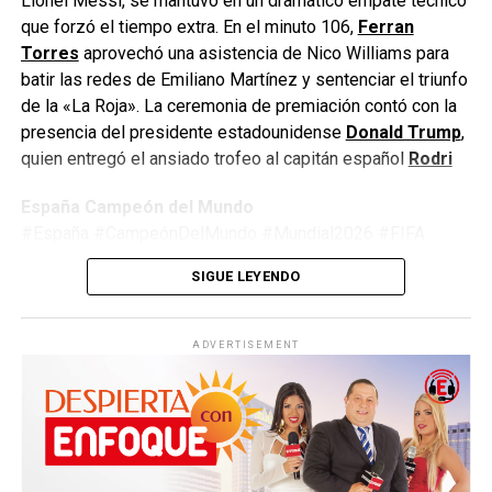
Lionel Messi, se mantuvo en un dramático empate técnico
que forzó el tiempo extra. En el minuto 106,
Ferran
Torres
aprovechó una asistencia de Nico Williams para
batir las redes de Emiliano Martínez y sentenciar el triunfo
de la «La Roja». La ceremonia de premiación contó con la
presencia del presidente estadounidense
Donald Trump
,
quien entregó el ansiado trofeo al capitán español
Rodri
España Campeón del Mundo
#España #CampeónDelMundo #Mundial2026 #FIFA
#Argentina #Fútbol #LaRoja #WorldCup2026
SIGUE LEYENDO
#JimmyPizarro #EnfoqueNow
ADVERTISEMENT