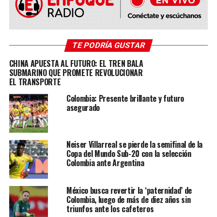
TEMAS RELACIONADOS:
ARGENTINA
CATAR
COLOMBIA
COPA AMERICA
ELIMINATORIAS
ENFOQUENOW
FUTBOL CON ENFOQUE
GIOVANNI CARDENAS
MUNDIAL QATAR
TE PODRÍA GUSTAR
VER SIGUIENTE
CHINA APUESTA AL FUTURO: EL TREN BALA
Octava fecha de Eliminatoria Sudamericana con Público
SUBMARINO QUE PROMETE REVOLUCIONAR
EL TRANSPORTE
NO TE PIERDAS
ARGENTINA confirmó participación en Copa América
Colombia: Presente brillante y futuro
asegurado
Giovanni Cardenas
Neiser Villarreal se pierde la semifinal de la
Copa del Mundo Sub-20 con la selección
Colombia ante Argentina
México busca revertir la ‘paternidad’ de
Colombia, luego de más de diez años sin
triunfos ante los cafeteros