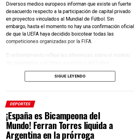
Diversos medios europeos informan que existe un fuerte
desacuerdo respecto a la participación de capital privado
en proyectos vinculados al Mundial de Fútbol. Sin
embargo, hasta el momento no hay una confirmación oficial
de que la UEFA haya decidido boicotear todas las
competiciones organizadas por la FIFA.
El enfrentamiento refleja las diferencias sobre el modelo
de gobernanza y el futuro económico del fútbol
internacional, un debate que podría influir en la
SIGUE LEYENDO
organización de los próximos torneos.
Tags: #EnfoqueNow #JimmyPizarro #FIFA #UEFA
#Fútbol #Deportes #Mundial
DEPORTES
¡España es Bicampeona del
Mundo! Ferran Torres liquida a
Argentina en la prórroga