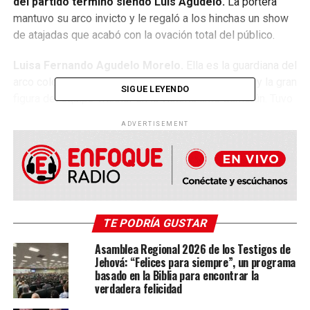
del partido terminó siendo Luis Agudelo.
La portera
mantuvo su arco invicto y le regaló a los hinchas un show
de atajadas que acabó con la ovación total del público.
Luisa Fernando Agudelo Morelo.
Ella es la guardiana del
arco colombiano en el
Mundial femenino Sub-20
y la gran
SIGUE LEYENDO
figura del equipo Tricolor en la victoria ante Camerún. Tuvo
dos increíbles intervenciones con las que evitó que las
ADVERTISEMENT
africanas acabaran con su invicto en el torneo.
La caleña
de 17 años se lució bajo los tres palos y dio muestra
de sus impresionantes reflejos.
Respondió en los
momentos exactos y gracias a
ella, las
‘Superpoderosas’
ganaron por segunda vez en El
Campín.
TE PODRÍA GUSTAR
Las dos impecables atajadas de
Asamblea Regional 2026 de los Testigos de
Jehová: “Felices para siempre”, un programa
basado en la Biblia para encontrar la
Luisa Agudelo ante Camerún
verdadera felicidad
Luisa Agudelo fue la directa responsable de que Camerún