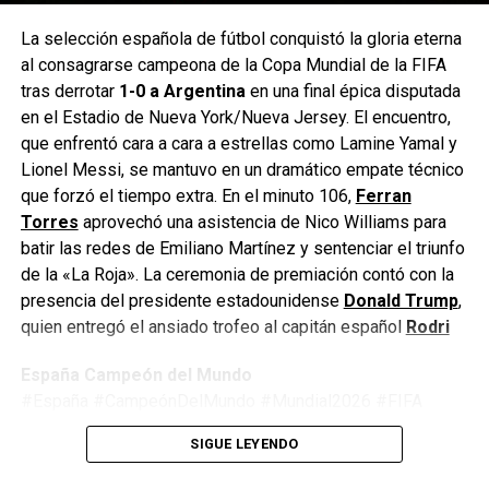
ERA EL EMPATE Y LUISA
La selección española de fútbol conquistó la gloria eterna
al consagrarse campeona de la Copa Mundial de la FIFA
DIJO: ¡NO! ?
tras derrotar
1-0 a Argentina
en una final épica disputada
en el Estadio de Nueva York/Nueva Jersey. El encuentro,
Naomi Eto aprovechó una
que enfrentó cara a cara a estrellas como Lamine Yamal y
Lionel Messi, se mantuvo en un dramático empate técnico
jugada dentro del área,
que forzó el tiempo extra. En el minuto 106,
Ferran
pero ahí estuvo atenta la
Torres
aprovechó una asistencia de Nico Williams para
portera de Colombia para
batir las redes de Emiliano Martínez y sentenciar el triunfo
de la «La Roja». La ceremonia de premiación contó con la
callar lo que era el empate
presencia del presidente estadounidense
Donald Trump
,
de Camerún en la Copa
quien entregó el ansiado trofeo al capitán español
Rodri
Mundial Femenina Sub-20
España Campeón del Mundo
de la
#España #CampeónDelMundo #Mundial2026 #FIFA
#Argentina #Fútbol #LaRoja #WorldCup2026
FIFA™
#U20WWCEnDSPORTS
SIGUE LEYENDO
#JimmyPizarro #EnfoqueNow
#FIFAU20WWC