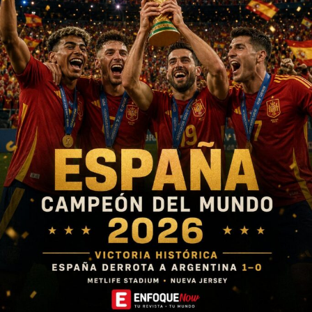
apuesta en la concentración. Al minuto 68′, Colombia logró
anotar el primer y único tanto del partido. Debían cuidar la
mínima ventaja que tanto había costado conseguir. Al
minuto 89′, un rebote favoreció a Camerún en el área de la
Tricolor y fue la opción más clara de las africanas para
igualar el marcador. El balón le quedó servido a Naomi Eto
para rematar limpio a la portería de las cafeteras.
De cualquier manera, la camerunesa no contó con la
astucia de Luisa Agudelo.
La guardameta no se achicó y
le hizo frente al potente remate de la africana. Puso en
firme sus guantes y terminó salvando a Colombia a pocos
segundos de que el cronómetro marcara los 90 minutos
de juego.
La increíble atajada desató la locura de los
hinchas en El Campín.
(VIDEO) La segunda y heroica
atajada de Agudelo en El Campín