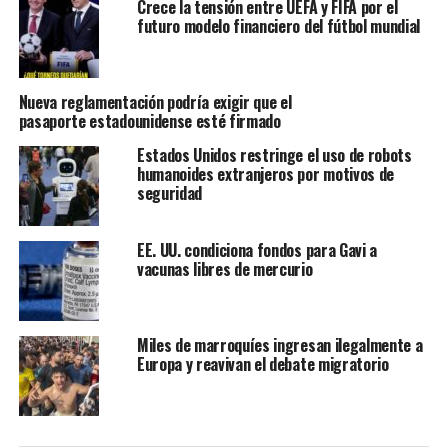
Crece la tensión entre UEFA y FIFA por el
no pudiera anotar gol ante Colombia. La portera del
futuro modelo financiero del fútbol mundial
Deportivo Cali tuvo dos apariciones notables con las que
logró ahogar el grito de gol de las africanas.
La primera
volada de la portera colombiana se registró al minuto
Nueva reglamentación podría exigir que el
28′ del primer tiempo.
Intentaron sorprenderla con un
pasaporte estadounidense esté firmado
remate al ángulo de su portería, pero su respuesta fue
Estados Unidos restringe el uso de robots
sensacional. Estiró todo su cuerpo por el aire y desvió un
humanoides extranjeros por motivos de
balón que iba directo a la red.
seguridad
(VIDEO) Volada y afuera: la primera
EE. UU. condiciona fondos para Gavi a
vacunas libres de mercurio
gran atajada de Luisa ante Camerún
¡QUÉ VOLADA LUISA! ?
Miles de marroquíes ingresan ilegalmente a
Europa y reavivan el debate migratorio
La portera colombiana
atajó un remate cruzado de