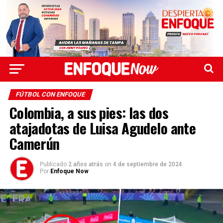
FÚTBOL CON ENFOQUE
Colombia, a sus pies: las dos
atajadotas de Luisa Agudelo ante
Camerún
Publicado
2 años atrás
on
4 de septiembre de 2024
Por
Enfoque Now