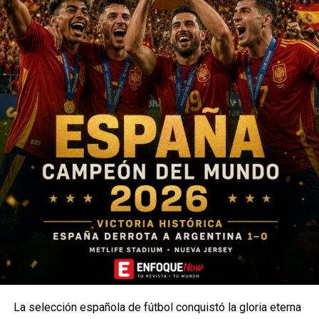
Udinese, que el centrocampista vivió desde el banquillo.
Inmediatamente, ese mismo día, el Tribunal Nacional
Antidopaje decretó su suspensión, atribuyéndolo la
violación de los códigos 2.1 y 2.1 de las Normas
Deportivas que sancionan el uso e incluso el intento de
consumo de sustancias prohibidas.
TEMAS RELACIONADOS:
VER SIGUIENTE
Durísima sanción contra Cristiano Ronaldo por sus
gestos contra la afición del Al-Shabab
NO TE PIERDAS
Video | Regresó James brillando con un gol y una
asistencia para la victoria del Sao Paulo
La selección española de fútbol conquistó la gloria eterna