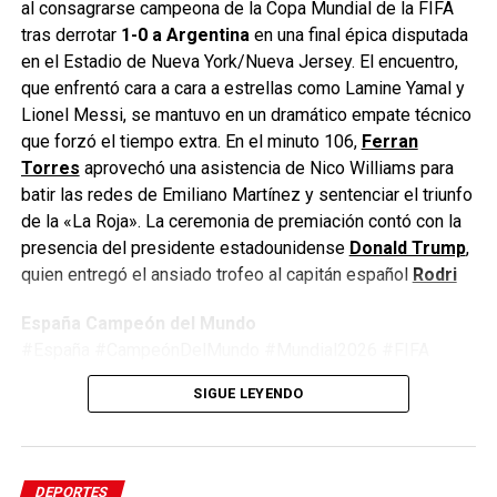
Enfoque Now
al consagrarse campeona de la Copa Mundial de la FIFA
tras derrotar
1-0 a Argentina
en una final épica disputada
en el Estadio de Nueva York/Nueva Jersey. El encuentro,
Enfoque Now es una plataforma digital dedicada a conectar e
que enfrentó cara a cara a estrellas como Lamine Yamal y
informar a la comunidad latina acerca de los acontecimientos
Lionel Messi, se mantuvo en un dramático empate técnico
que suceden a nivel local e internacional.
que forzó el tiempo extra. En el minuto 106,
Ferran
Torres
aprovechó una asistencia de Nico Williams para
batir las redes de Emiliano Martínez y sentenciar el triunfo
de la «La Roja». La ceremonia de premiación contó con la
presencia del presidente estadounidense
Donald Trump
,
quien entregó el ansiado trofeo al capitán español
Rodri
España Campeón del Mundo
#España #CampeónDelMundo #Mundial2026 #FIFA
#Argentina #Fútbol #LaRoja #WorldCup2026
SIGUE LEYENDO
#JimmyPizarro #EnfoqueNow
DEPORTES