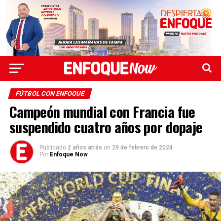
FÚTBOL CON ENFOQUE
Campeón mundial con Francia fue
suspendido cuatro años por dopaje
Publicado
2 años atrás
on
29 de febrero de 2024
Por
Enfoque Now