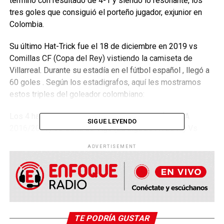
terminó con resultado de 4-1 y siendo lo resonante, los
tres goles que consiguió el porteño jugador, exjunior en
Colombia.
Su último Hat-Trick fue el 18 de diciembre en 2019 vs
Comillas CF (Copa del Rey) vistiendo la camiseta de
Villarreal. Durante su estadía en el fútbol español , llegó a
60 goles . Según los estadigrafos, aquí les mostramos
estos triples del goleador colombiano:
Los 4 hat tricks en Europa: Bacca Vs Torino (Serie A
SIGUE LEYENDO
2016/2017) Vs Celta de Vigo (La Liga 2017/2018) Vs
Comillas (Copa del Rey 2019/2020) Vs Sevilla (La Liga
ADVERTISEMENT
2020/2021). Premio al esfuerzo realizado en una
temporada que tuvo muchos inconvenientes para él, este
hat trick (su 4to en Europa) es un mensaje de que está
más vigente que nunca.( vía
@eterno_70
).
Los datos al final del partido fueron así para el cañonero
TE PODRÍA GUSTAR
colombiano: