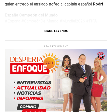
quien entregó el ansiado trofeo al capitán español
Rodri
España Campeón del Mundo
#España #CampeónDelMundo #Mundial2026 #FIFA
#Argentina #Fútbol #LaRoja #WorldCup2026
SIGUE LEYENDO
#JimmyPizarro #EnfoqueNow
ADVERTISEMENT