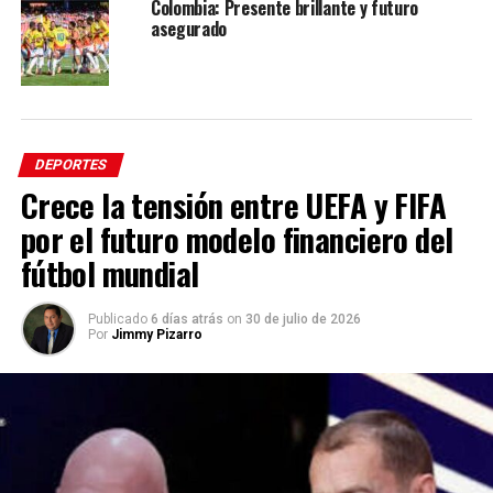
Colombia: Presente brillante y futuro
Villa el MEJOR de los Colombianos en el Superclásico
asegurado
Giovanni Cardenas
DEPORTES
Crece la tensión entre UEFA y FIFA
por el futuro modelo financiero del
fútbol mundial
Publicado
6 días atrás
on
30 de julio de 2026
Por
Jimmy Pizarro