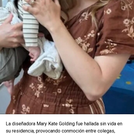
sobre la posibilidad de una reconciliación, puesto que se
suma a otras situaciones en el último tiempo que
evidenciarían un acercamiento entre ambos tras más de
una década separados.
Entre los más notorios se
incluye otro “me gusta” muy sonado por parte de de
la Rúa en enero de 2023, cuando recién se publicó la
colaboración de su ex con Bizarrap en la que atacó no
solo a Piqué, sino a su nueva pareja Clara Chía y a los
que fueron sus suegros.
Luego, en noviembre de 2023,
El Confidencial
informó
que de la Rúa hizo parte de la lista de testigos que
declararon en el caso que adelantaba la Hacienda
española contra Shakira por evasión de impuestos,
por petición expresa de la cantante.
Además, una visita
de Shakira a Inés Pertiné, madre de Antonio el pasado
mes de enero pareció ratificar esos rumores. “Con nuestra
La diseñadora Mary Kate Golding fue hallada sin vida en
exsuegra amada”, decía el comentario que acompañaba la
su residencia, provocando conmoción entre colegas,