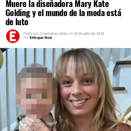
Muere la diseñadora Mary Kate
Golding y el mundo de la moda está
de luto
Publicado
2 semanas atrás
on
24 de julio de 2026
Por
Enfoque Now
El emotivo mensaje de Día de la Madre que publicó
Shakira en sus redes sociales y acompañada de sus hijos,
recibió el llamativo «me gusta de Antonio de la Rúa –
crédito @shakira/Instagram
El gesto no pasó desapercibido y generó inquietudes