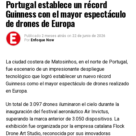
Portugal establece un récord
Guinness con el mayor espectáculo
de drones de Europa
Publicado
2 meses atrás
on
22 de junio de 2026
Por
Enfoque Now
Shakira y su amiga Gabriela Vaca acompañaron a Inés
Pertiné, madre de Antonio de la Rua y exsuegra de ambas
La ciudad costera de Matosinhos, en el norte de Portugal,
– crédito @shakira/Instagram
fue escenario de un impresionante despliegue
tecnológico que logró establecer un nuevo récord
Guinness como el mayor espectáculo de drones realizado
en Europa.
Un total de 3.097 drones iluminaron el cielo durante la
inauguración del festival aeronáutico Air Invictus,
superando la marca anterior de 3.050 dispositivos. La
exhibición fue organizada por la empresa catalana Flock
Drone Art Studio, reconocida por sus innovadoras