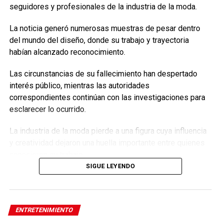
fotografía en la cuenta de Instagram de la cantante que fue
seguidores y profesionales de la industria de la moda.
borrada horas después.
La noticia generó numerosas muestras de pesar dentro
del mundo del diseño, donde su trabajo y trayectoria
habían alcanzado reconocimiento.
Las circunstancias de su fallecimiento han despertado
interés público, mientras las autoridades
correspondientes continúan con las investigaciones para
esclarecer lo ocurrido.
La industria de la moda pierde a una figura cuya influencia
y creatividad dejaron una huella importante entre quienes
conocieron su trabajo.
SIGUE LEYENDO
Tags:
MaryKateGolding #Moda #Diseño #Farándula #Entretenimiento
#Noticias #MundoDeLaModa #Luto #EnfoqueNow
ENTRETENIMIENTO