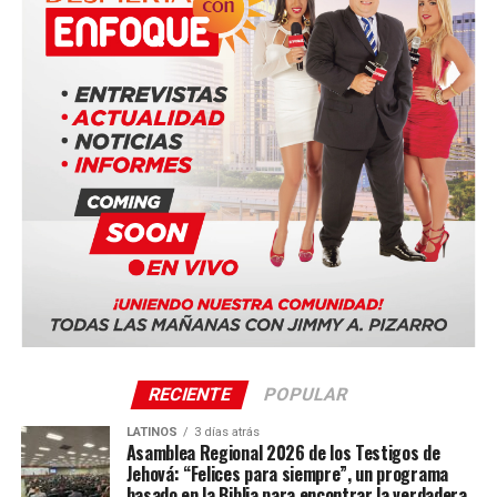
Entre las ciudades anfitrionas confirmadas se encuentran:
Duala, Camerún
Bucarest, Rumania
Ciudad de Panamá, Panamá (Panama Convention
Center)
Quito, Ecuador
Sevilla, España
La serie mundial también incluye sedes en Costa Rica,
Portugal, Sudáfrica y Tailandia.
RECIENTE
POPULAR
LATINOS
3 días atrás
Asamblea Regional 2026 de los Testigos de
Jehová: “Felices para siempre”, un programa
basado en la Biblia para encontrar la verdadera