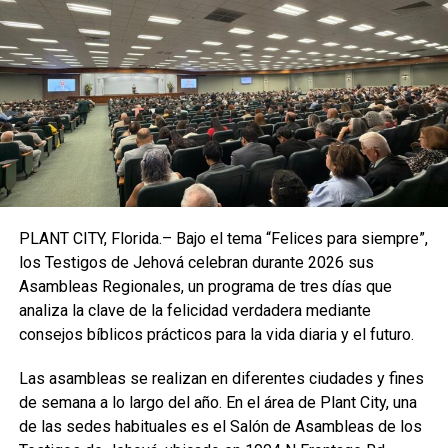
sus homólogas de Silicon Valley. A finales de septiembre
contaba con más de 1,5 millones de empleados.
(Con información de EFE y Bloomberg)
TEMAS RELACIONADOS:
AMAZON
DESPEDIRÁ
EEUU
EMPLEADOS
ESTADOS UNIDOS
HOME
PLANTILLA
USA
VER SIGUIENTE
El volcán Kilauea volvió a entrar en erupción en Hawaii
PLANT CITY, Florida.– Bajo el tema “Felices para siempre”,
NO TE PIERDAS
los Testigos de Jehová celebran durante 2026 sus
Murió un legendario surfista brasileño mientras
Asambleas Regionales, un programa de tres días que
desafiaba las olas gigantes de Nazaré en Portugal
analiza la clave de la felicidad verdadera mediante
consejos bíblicos prácticos para la vida diaria y el futuro.
Enfoque Now
Las asambleas se realizan en diferentes ciudades y fines
de semana a lo largo del año. En el área de Plant City, una
de las sedes habituales es el Salón de Asambleas de los
Enfoque Now es una plataforma digital dedicada a conectar e