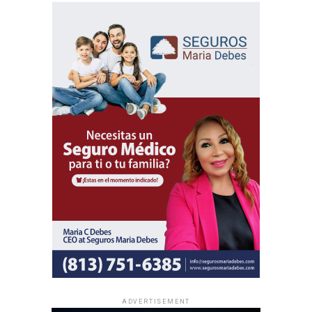
Además del programa espiritual, los delegados
internacionales participarán en actividades de predicación
local y en oportunidades de intercambio de ánimo con
hermanos de distintas partes del mundo.
Al igual que las asambleas regionales, la entrada a todas
las asambleas internacionales es completamente gratuita
y no se realizan colectas de dinero.
La información oficial sobre fechas, lugares y el programa
completo de las Asambleas Regionales e Internacionales
está disponible en JW.ORG.
ADVERTISEMENT