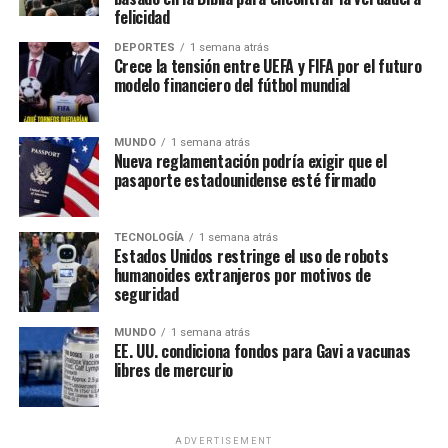
felicidad
DEPORTES
1 semana atrás
Crece la tensión entre UEFA y FIFA por el futuro
modelo financiero del fútbol mundial
MUNDO
1 semana atrás
Nueva reglamentación podría exigir que el
pasaporte estadounidense esté firmado
Un evento de alcance mundial
TECNOLOGÍA
1 semana atrás
Las Asambleas Regionales “Felices para siempre” se
Estados Unidos restringe el uso de robots
celebran en más de 230 países, mediante la organización
humanoides extranjeros por motivos de
de más de 6,000 asambleas presentadas en más de 500
seguridad
idiomas.
MUNDO
1 semana atrás
EE. UU. condiciona fondos para Gavi a vacunas
Por su parte, las Asambleas Internacionales ofrecerán el
libres de mercurio
programa en 36 idiomas, incluidos 11 lenguas de señas,
permitiendo que personas de diversas culturas e idiomas
participen de un mismo contenido bíblico.
ADVERTISEMENT