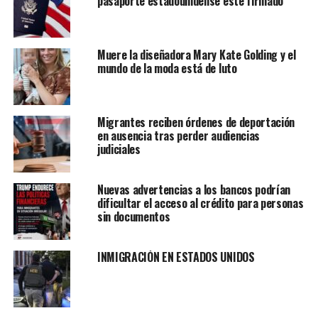
pasaporte estadounidense esté firmado
afectar a la vida de los afectados”, precisó Jessy, que
asegura que la empresa está trabajando para apoyar a
esas personas y ofrecerles
indemnizaciones
, un
seguro
Muere la diseñadora Mary Kate Golding y el
médico de transición y apoyo externo
para encontrar
mundo de la moda está de luto
otro trabajo.
Migrantes reciben órdenes de deportación
en ausencia tras perder audiencias
judiciales
Nuevas advertencias a los bancos podrían
dificultar el acceso al crédito para personas
sin documentos
INMIGRACIÓN EN ESTADOS UNIDOS