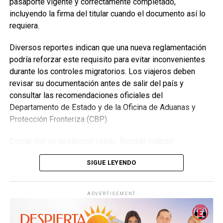
pasaporte vigente y correctamente completado,
incluyendo la firma del titular cuando el documento así lo
Durante los tres días, los asistentes podrán disfrutar de
requiera.
discursos basados en la Biblia, entrevistas, videos cortos
y consejos prácticos sobre las enseñanzas de Jesús para
Diversos reportes indican que una nueva reglamentación
la vida diaria.
podría reforzar este requisito para evitar inconvenientes
durante los controles migratorios. Los viajeros deben
Las fechas, horarios y sedes de cada asamblea regional
revisar su documentación antes de salir del país y
pueden consultarse mediante el Buscador de Asambleas
consultar las recomendaciones oficiales del
Regionales disponible en el sitio oficial JW.ORG, donde
Departamento de Estado y de la Oficina de Aduanas y
también se encuentra el programa completo del evento.
Protección Fronteriza (CBP).
Asambleas Internacionales reunirán delegados de
Contar con un pasaporte válido, firmado cuando
diversos países
corresponda y en buen estado puede evitar retrasos o
SIGUE LEYENDO
Como parte del programa mundial de 2026, los Testigos
problemas durante el ingreso a Estados Unidos.
de Jehová también celebrarán 19 Asambleas
Internacionales, distribuidas en 13 países, donde miles de
ADVERTISEMENT
delegados compartirán un mismo programa basado en la
Biblia bajo el lema “Felices para siempre”.