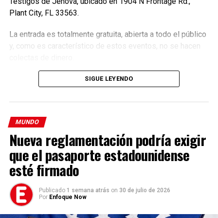
Testigos de Jehová, ubicado en 1904 N Frontage Rd.,
informar a la comunidad latina acerca de los acontecimientos
que suceden a nivel local e internacional.
Plant City, FL 33563.
La entrada es totalmente gratuita, abierta a todo el público
y, como es característico de estos eventos, no se hacen
colectas de dinero.
SIGUE LEYENDO
MUNDO
Nueva reglamentación podría exigir
que el pasaporte estadounidense
esté firmado
Publicado
1 semana atrás
on
30 de julio de 2026
Por
Enfoque Now