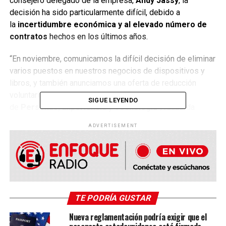
consejero delegado de la empresa,
Andy Jassy
, la
decisión ha sido particularmente difícil, debido a
la
incertidumbre económica y al elevado número de
contratos
hechos en los últimos años.
“En noviembre, comunicamos la difícil decisión de eliminar
varios puestos en nuestros negocios de dispositivos y
libros, y también anunciamos una oferta de reducción
voluntaria para algunos empleados en el área
SIGUE LEYENDO
de
Personas, Experiencia y Tecnología
”, recuerda
Jassy, que añade que en ese momento ya dijo que se
ADVERTISEMENT
esperaban más reducciones.
La mayoría de las salidas anunciadas hoy se centrarán en
esta
última división y en las tiendas de Amazon
,
agregó.
TE PODRÍA GUSTAR
“Somos muy conscientes de que estas eliminaciones son
difíciles para las personas y no tomamos estas
Nueva reglamentación podría exigir que el
decisiones a la ligera, ni subestimamos cuánto pueden